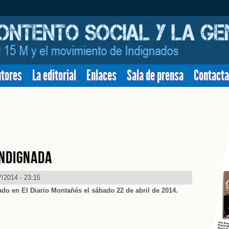
utores
La editorial
Enlaces
Sala de prensa
Contacta
d Aquí
INDIGNADA
7/2014 - 23:15
ado en El Diario Montañés el sábado 22 de abril de 2014.
a indignada