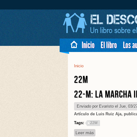
Inicio
El libro
Los a
Inicio
Se Encuentra Uste
22M
22-M: LA MARCHA 
Enviado por
Evaristo
el Jue, 03/2
Artículo de Luis Ruiz Aja, public
Tags:
22M
Leer más
sobre 22-M: La march