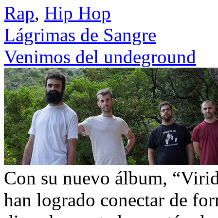
Rap
,
Hip Hop
Lágrimas de Sangre
Venimos del undeground
Con su nuevo álbum, “Virid
han logrado conectar de for