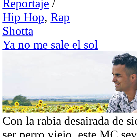
Reportaje
/
Hip Hop
,
Rap
Shotta
Ya no me sale el sol
Con la rabia desairada de si
ser perro viejo, este MC sev