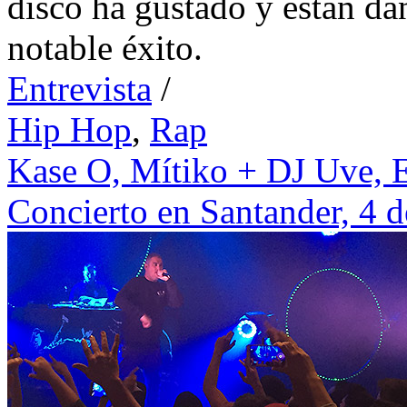
disco ha gustado y están d
notable éxito.
Entrevista
/
Hip Hop
,
Rap
Kase O,
Mítiko + DJ Uve,
Concierto en Santander, 4 