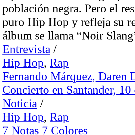
población negra. Pero el re
puro Hip Hop y refleja su r
álbum se llama “Noir Slang
Entrevista
/
Hip Hop
,
Rap
Fernando Márquez,
Daren 
Concierto en Santander, 10
Noticia
/
Hip Hop
,
Rap
7 Notas 7 Colores