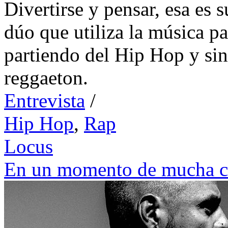
Divertirse y pensar, esa es
dúo que utiliza la música par
partiendo del Hip Hop y sin 
reggaeton.
Entrevista
/
Hip Hop
,
Rap
Locus
En un momento de mucha cr