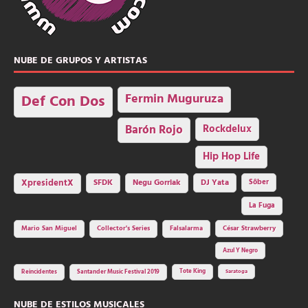
NUBE DE GRUPOS Y ARTISTAS
Fermin Muguruza
Def Con Dos
Barón Rojo
Rockdelux
Hip Hop Life
SFDK
Negu Gorriak
XpresidentX
DJ Yata
Sôber
La Fuga
Mario San Miguel
Collector's Series
Falsalarma
César Strawberry
Azul Y Negro
Tote King
Reincidentes
Santander Music Festival 2019
Saratoga
NUBE DE ESTILOS MUSICALES