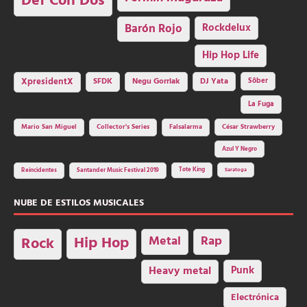
Def Con Dos
Barón Rojo
Rockdelux
Hip Hop Life
SFDK
Negu Gorriak
XpresidentX
DJ Yata
Sôber
La Fuga
Mario San Miguel
Collector's Series
Falsalarma
César Strawberry
Azul Y Negro
Tote King
Reincidentes
Santander Music Festival 2019
Saratoga
NUBE DE ESTILOS MUSICALES
Hip Hop
Metal
Rap
Rock
Heavy metal
Punk
Electrónica