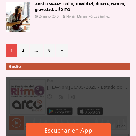
Anni B Sweet: Estilo, suavidad, dureza, tersura,
gravedad… ÉXITO
27 mayo, 2010
Florián Manuel Pérez Sánchez
1
2
…
8
»
Radio