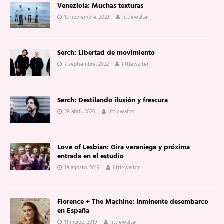
Veneziola: Muchas texturas
13 noviembre, 2023
littlewalter
Serch: Libertad de movimiento
7 septiembre, 2022
littlewalter
Serch: Destilando ilusión y frescura
28 abril, 2020
littlewalter
Love of Lesbian: Gira veraniega y próxima
entrada en el estudio
19 agosto, 2019
littlewalter
Florence + The Machine: Inminente desembarco
en España
11 marzo, 2019
littlewalter