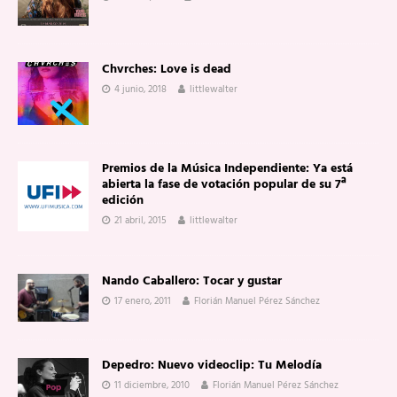
Chvrches: Love is dead
4 junio, 2018
littlewalter
Premios de la Música Independiente: Ya está
abierta la fase de votación popular de su 7ª
edición
21 abril, 2015
littlewalter
Nando Caballero: Tocar y gustar
17 enero, 2011
Florián Manuel Pérez Sánchez
Depedro: Nuevo videoclip: Tu Melodía
11 diciembre, 2010
Florián Manuel Pérez Sánchez