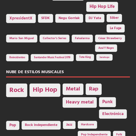
Hip Hop Life
SFDK
Negu Gorriak
XpresidentX
DJ Yata
Sôber
La Fuga
Mario San Miguel
Collector's Series
Falsalarma
César Strawberry
Azul Y Negro
Tote King
Reincidentes
Santander Music Festival 2019
Saratoga
NUBE DE ESTILOS MUSICALES
Hip Hop
Metal
Rap
Rock
Heavy metal
Punk
Electrónica
Rock independiente
Jazz
Hardcore
Pop
Pop Independiente
Folk