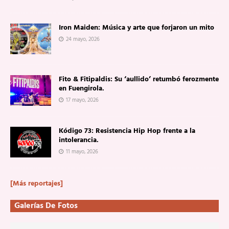
Iron Maiden: Música y arte que forjaron un mito
24 mayo, 2026
Fito & Fitipaldis: Su ‘aullido’ retumbó ferozmente
en Fuengirola.
17 mayo, 2026
Kódigo 73: Resistencia Hip Hop frente a la
intolerancia.
11 mayo, 2026
[Más reportajes]
Galerías De Fotos