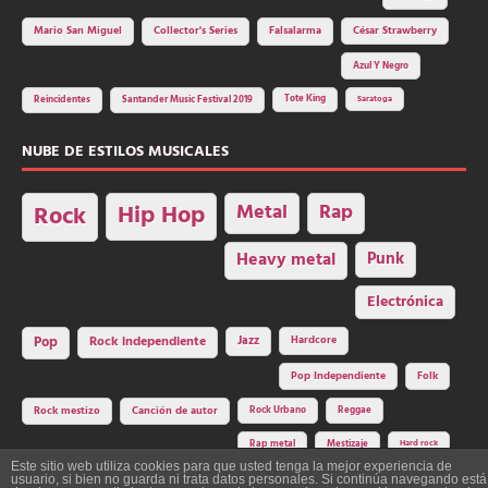
Mario San Miguel
Collector's Series
Falsalarma
César Strawberry
Azul Y Negro
Tote King
Reincidentes
Santander Music Festival 2019
Saratoga
NUBE DE ESTILOS MUSICALES
Hip Hop
Metal
Rap
Rock
Heavy metal
Punk
Electrónica
Rock independiente
Jazz
Hardcore
Pop
Pop Independiente
Folk
Rock Urbano
Reggae
Rock mestizo
Canción de autor
Rap metal
Mestizaje
Hard rock
Este sitio web utiliza cookies para que usted tenga la mejor experiencia de
usuario, si bien no guarda ni trata datos personales. Si continúa navegando está