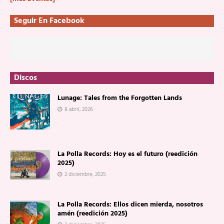
Seguir En Facebook
Discos
Lunage: Tales from the Forgotten Lands
8 abril, 2026
La Polla Records: Hoy es el futuro (reedición
2025)
2 diciembre, 2025
La Polla Records: Ellos dicen mierda, nosotros
amén (reedición 2025)