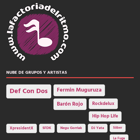
NUBE DE GRUPOS Y ARTISTAS
Fermin Muguruza
Def Con Dos
Barón Rojo
Rockdelux
Hip Hop Life
SFDK
Negu Gorriak
XpresidentX
DJ Yata
Sôber
La Fuga