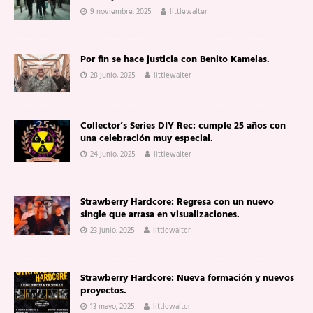
9 noviembre, 2025
littlewalter
Por fin se hace justicia con Benito Kamelas.
28 junio, 2025
littlewalter
Collector’s Series DIY Rec: cumple 25 años con
una celebración muy especial.
24 junio, 2025
littlewalter
Strawberry Hardcore: Regresa con un nuevo
single que arrasa en visualizaciones.
23 junio, 2025
littlewalter
Strawberry Hardcore: Nueva formación y nuevos
proyectos.
13 mayo, 2025
littlewalter