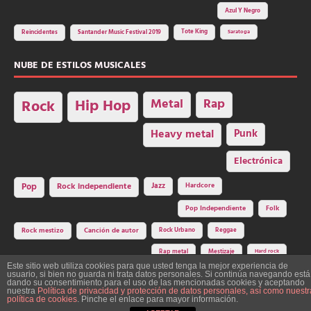
Azul Y Negro
Tote King
Reincidentes
Santander Music Festival 2019
Saratoga
NUBE DE ESTILOS MUSICALES
Hip Hop
Metal
Rap
Rock
Heavy metal
Punk
Electrónica
Rock independiente
Jazz
Hardcore
Pop
Pop Independiente
Folk
Rock Urbano
Reggae
Rock mestizo
Canción de autor
Rap metal
Mestizaje
Hard rock
Este sitio web utiliza cookies para que usted tenga la mejor experiencia de
usuario, si bien no guarda ni trata datos personales. Si continúa navegando está
dando su consentimiento para el uso de las mencionadas cookies y aceptando
nuestra
Política de privacidad y protección de datos personales, así como nuestr
Construcción y diseño: La Factoría del Ritmo Art Studio. Edita: Asociación
política de cookies
. Pinche el enlace para mayor información.
Cultural Y Dale Ritmo!