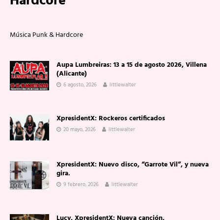
Hardcore
Música Punk & Hardcore
Aupa Lumbreiras: 13 a 15 de agosto 2026, Villena
(Alicante)
6 agosto, 2026
littlewalter
XpresidentX: Rockeros certificados
20 mayo, 2026
littlewalter
XpresidentX: Nuevo disco, “Garrote Vil”, y nueva
gira.
9 febrero, 2026
littlewalter
Lucy, XpresidentX: Nueva canción,