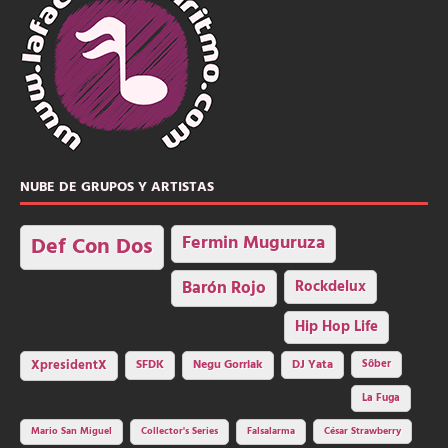
NUBE DE GRUPOS Y ARTISTAS
Fermin Muguruza
Def Con Dos
Barón Rojo
Rockdelux
Hip Hop Life
SFDK
Negu Gorriak
XpresidentX
DJ Yata
Sôber
La Fuga
Mario San Miguel
Collector's Series
Falsalarma
César Strawberry