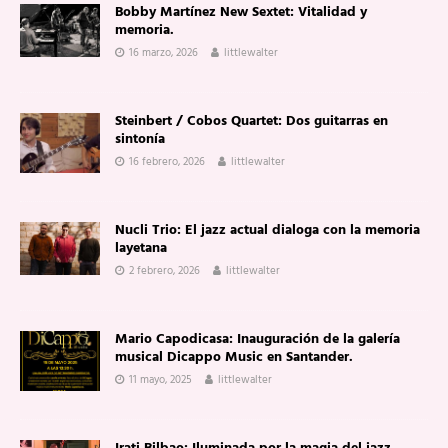
Bobby Martínez New Sextet: Vitalidad y
memoria.
16 marzo, 2026
littlewalter
Steinbert / Cobos Quartet: Dos guitarras en
sintonía
16 febrero, 2026
littlewalter
Nucli Trio: El jazz actual dialoga con la memoria
layetana
2 febrero, 2026
littlewalter
Mario Capodicasa: Inauguración de la galería
musical Dicappo Music en Santander.
11 mayo, 2025
littlewalter