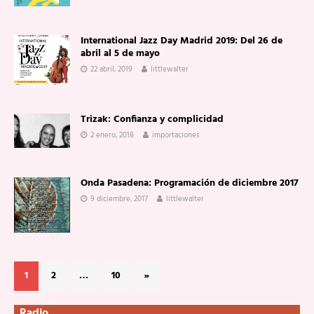
International Jazz Day Madrid 2019: Del 26 de
abril al 5 de mayo
22 abril, 2019
littlewalter
Trizak: Confianza y complicidad
2 enero, 2018
importaciones
Onda Pasadena: Programación de diciembre 2017
9 diciembre, 2017
littlewalter
1
2
…
10
»
Radio