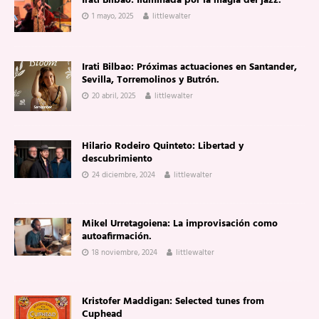
Irati Bilbao: Iluminada por la magia del jazz.
1 mayo, 2025
littlewalter
Irati Bilbao: Próximas actuaciones en Santander,
Sevilla, Torremolinos y Butrón.
20 abril, 2025
littlewalter
Hilario Rodeiro Quinteto: Libertad y
descubrimiento
24 diciembre, 2024
littlewalter
Mikel Urretagoiena: La improvisación como
autoafirmación.
18 noviembre, 2024
littlewalter
Kristofer Maddigan: Selected tunes from
Cuphead