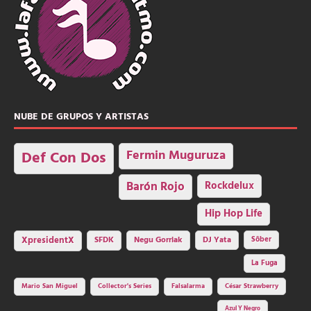
NUBE DE GRUPOS Y ARTISTAS
Fermin Muguruza
Def Con Dos
Barón Rojo
Rockdelux
Hip Hop Life
SFDK
Negu Gorriak
XpresidentX
DJ Yata
Sôber
La Fuga
Mario San Miguel
Collector's Series
Falsalarma
César Strawberry
Azul Y Negro