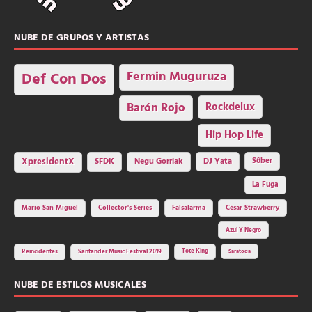
NUBE DE GRUPOS Y ARTISTAS
Fermin Muguruza
Def Con Dos
Barón Rojo
Rockdelux
Hip Hop Life
SFDK
Negu Gorriak
XpresidentX
DJ Yata
Sôber
La Fuga
Mario San Miguel
Collector's Series
Falsalarma
César Strawberry
Azul Y Negro
Tote King
Reincidentes
Santander Music Festival 2019
Saratoga
NUBE DE ESTILOS MUSICALES