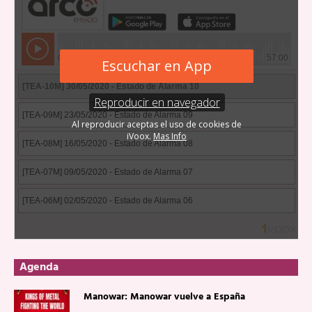
Agenda
Manowar: Manowar vuelve a España