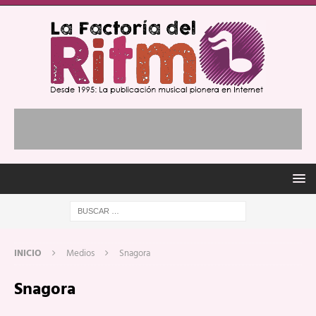
INICIO
Medios
Snagora
Snagora