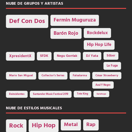
NUBE DE GRUPOS Y ARTISTAS
Fermin Muguruza
Def Con Dos
Barón Rojo
Rockdelux
Hip Hop Life
SFDK
Negu Gorriak
XpresidentX
DJ Yata
Sôber
La Fuga
Mario San Miguel
Collector's Series
Falsalarma
César Strawberry
Azul Y Negro
Tote King
Reincidentes
Santander Music Festival 2019
Saratoga
NUBE DE ESTILOS MUSICALES
Hip Hop
Metal
Rap
Rock