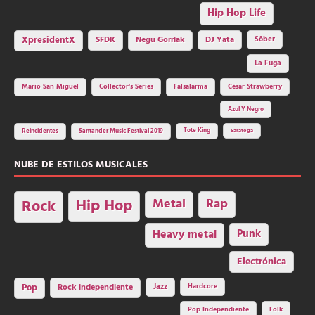
Hip Hop Life
SFDK
Negu Gorriak
XpresidentX
DJ Yata
Sôber
La Fuga
Mario San Miguel
Collector's Series
Falsalarma
César Strawberry
Azul Y Negro
Tote King
Reincidentes
Santander Music Festival 2019
Saratoga
NUBE DE ESTILOS MUSICALES
Hip Hop
Metal
Rap
Rock
Heavy metal
Punk
Electrónica
Rock independiente
Jazz
Hardcore
Pop
Pop Independiente
Folk