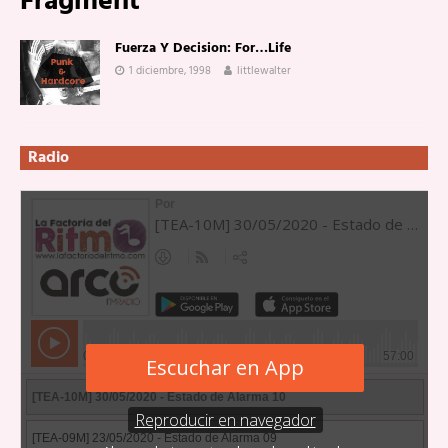
Fragment
Fuerza Y Decision: For…Life
1 diciembre, 1998
littlewalter
Radio