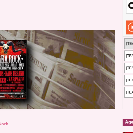
Rockeros certificados
ENTREVISTAS
dis: 2 de mayo de 2026 en Fuengirola
FOTOS
dis: Su ‘aullido’ retumbó ferozmente en Fuengirola.
REPORTAJES
s: La historia de Nintendo Vol. 2
PUBLICACIONES
Ag
Rock