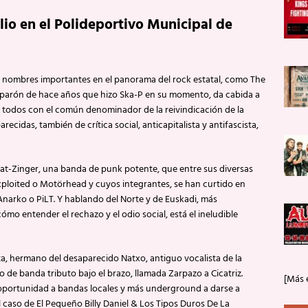
ulio en el Polideportivo Municipal de
de nombres importantes en el panorama del rock estatal, como The
el parón de hace años que hizo Ska-P en su momento, da cabida a
, todos con el común denominador de la reivindicación de la
recidas, también de crítica social, anticapitalista y antifascista,
Rat-Zinger, una banda de punk potente, que entre sus diversas
xploited o Motörhead y cuyos integrantes, se han curtido en
Anarko o PiLT. Y hablando del Norte y de Euskadi, más
ómo entender el rechazo y el odio social, está el ineludible
ta, hermano del desaparecido Natxo, antiguo vocalista de la
 de banda tributo bajo el brazo, llamada Zarpazo a Cicatriz.
[Más 
a oportunidad a bandas locales y más underground a darse a
 caso de El Pequeño Billy Daniel & Los Tipos Duros De La