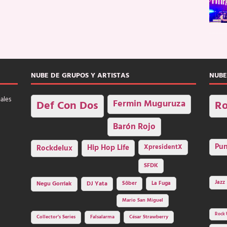
NUBE DE GRUPOS Y ARTISTAS
NUBE
nales
Fermin Muguruza
Def Con Dos
Ro
Barón Rojo
Pu
Rockdelux
Hip Hop Life
XpresidentX
SFDK
Jazz
Negu Gorriak
DJ Yata
Sôber
La Fuga
Mario San Miguel
Rock 
Collector's Series
Falsalarma
César Strawberry