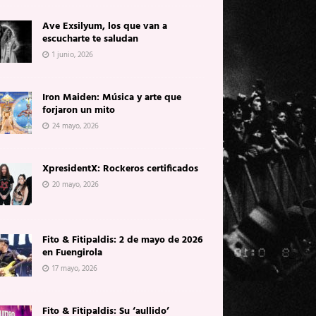
Ave Exsilyum, los que van a
escucharte te saludan
1 junio, 2026
Iron Maiden: Música y arte que
forjaron un mito
24 mayo, 2026
XpresidentX: Rockeros certificados
20 mayo, 2026
Fito & Fitipaldis: 2 de mayo de 2026
en Fuengirola
17 mayo, 2026
Fito & Fitipaldis: Su ‘aullido’