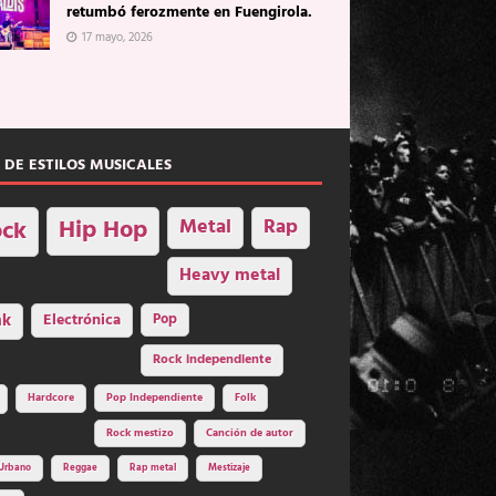
retumbó ferozmente en Fuengirola.
17 mayo, 2026
 DE ESTILOS MUSICALES
Hip Hop
Metal
Rap
ck
Heavy metal
nk
Electrónica
Pop
Rock independiente
Hardcore
Pop Independiente
Folk
Rock mestizo
Canción de autor
Urbano
Reggae
Rap metal
Mestizaje