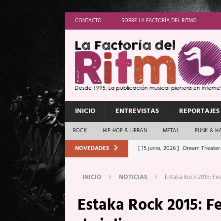
CONTACTO
SOBRE LA FACTORÍA DEL RITMO
INICIO
ENTREVISTAS
REPORTAJES
ROCK
HIP HOP & URBAN
METAL
PUNK & H
NOVEDADES
[ 15 junio, 2026 ]
Dream Theater:
Memory”
REPORTAJES
INICIO
NOTICIAS
Estaka Rock 2015: Fes
[ 11 junio, 2026 ]
Vamos Con Todo
Estaka Rock 2015: Fe
[ 1 junio, 2026 ]
Ave Exsilyum, l
[ 24 mayo, 2026 ]
Iron Maiden: 