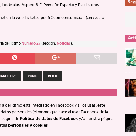
Seg
, Los Makis, Aspero & El Peine De Esparto y Blackstone.
ernet en la web Ticketea por 5€ con consumición (cerveza o
Art
ría del Ritmo
Número 25
(sección:
Noticias
).
HARDCORE
PUNK
ROCK
ía del Ritmo está integrado en Facebook y si los usas, este
 datos personales (el mismo que hace al usar Facebook de la
a página de
Politica de datos de Facebook
y/o nuestra página
atos personales y cookies
.