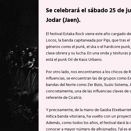
Se celebrará el sábado 25 de j
Jodar (Jaen).
El festival Estaka Rock viene este año cargado 
Locos, la banda capitaneada por Pipi, que tras 
géneros como el punk, el ska o el hardcore punk
clase obrera y su lucha. En una onda y tesituras pa
está el punk Oi! de Kaos Urbano.
Por otro lado, nos encontramos a los chicos de 
influencias, se encuentran las de grupos como E
bandas del Norte como Zer Bizio, Suzio Sistema, 
concretamente, una de las influencias claves de c
referente de Cicatriz.
Y precisamente, de la mano de Gaizka Etxebarrie
mítica banda vitoriana, ha vuelto con un proyecto
Además, como todos los años, el festival dará l
conocer a mayor número de aficionados. Tal es el