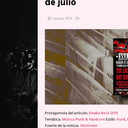
de julio
[ 20 mayo, 2026 ]
XpresidentX: 
[ 17 mayo, 2026 ]
Fito & Fitipal
1 enero, 1970
[ 17 mayo, 2026 ]
Fito & Fitipal
[ 5 agosto, 2026 ]
Florent Gorge
Protagonista del artículo:
Estaka Rock 2015
Temática:
Música Punk & Hardcore
Estilo:
Punk
,
Fuente de la noticia:
Obstinato