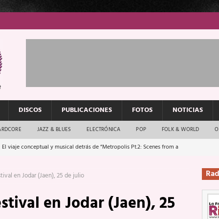
DISCOS
PUBLICACIONES
FOTOS
NOTICIAS
ARDCORE
JAZZ & BLUES
ELECTRÓNICA
POP
FOLK & WORLD
O
 El viaje conceptual y musical detrás de “Metropolis Pt.2: Scenes from a
Rad
tival en Jodar (Jaen), 25 de julio
: El rock urbano sigue en buenas manos
ENTREVISTAS
stival en Jodar (Jaen), 25
os que van a escucharte te saludan
ENTREVISTAS
Música y arte que forjaron un mito
REPORTAJES