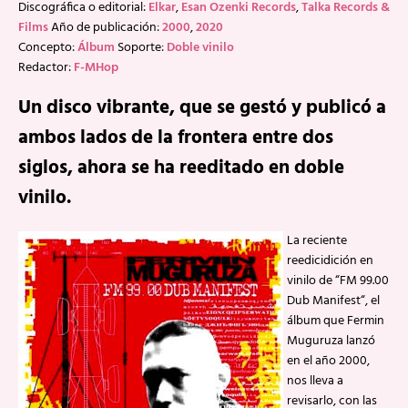
Discográfica o editorial:
Elkar
,
Esan Ozenki Records
,
Talka Records &
Films
Año de publicación:
2000
,
2020
Concepto:
Álbum
Soporte:
Doble vinilo
Redactor:
F-MHop
Un disco vibrante, que se gestó y publicó a
ambos lados de la frontera entre dos
siglos, ahora se ha reeditado en doble
vinilo.
La reciente
reedicidición en
vinilo de “FM 99.00
Dub Manifest“, el
álbum que Fermin
Muguruza lanzó
en el año 2000,
nos lleva a
revisarlo, con las