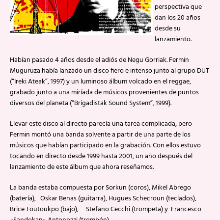
perspectiva que
dan los 20 años
desde su
lanzamiento.
Habían pasado 4 años desde el adiós de Negu Gorriak. Fermin
Muguruza había lanzado un disco fiero e intenso junto al grupo DUT
(“Ireki Ateak”, 1997) y un luminoso álbum volcado en el reggae,
grabado junto a una miríada de músicos provenientes de puntos
diversos del planeta (“Brigadistak Sound System”, 1999).
Llevar este disco al directo parecía una tarea complicada, pero
Fermin montó una banda solvente a partir de una parte de los
músicos que habían participado en la grabación. Con ellos estuvo
tocando en directo desde 1999 hasta 2001, un año después del
lanzamiento de este álbum que ahora reseñamos.
La banda estaba compuesta por Sorkun (coros), Mikel Abrego
(batería), Oskar Benas (guitarra), Hugues Schecroun (teclados),
Brice Toutoukpo (bajo), Stefano Cecchi (trompeta) y Francesco