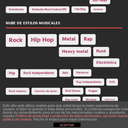
Azul Y Negro
Tote King
Reincidentes
Santander Music Festival 2019
Saratoga
NUBE DE ESTILOS MUSICALES
Hip Hop
Metal
Rap
Rock
Heavy metal
Punk
Electrónica
Rock independiente
Jazz
Hardcore
Pop
Pop Independiente
Folk
Rock Urbano
Reggae
Rock mestizo
Canción de autor
Rap metal
Mestizaje
Hard rock
Este sitio web utiliza cookies para que usted tenga la mejor experiencia de
usuario, si bien no guarda ni trata datos personales. Si continúa navegando está
dando su consentimiento para el uso de las mencionadas cookies y aceptando
nuestra
Política de privacidad y protección de datos personales, así como nuestr
Construcción y diseño: La Factoría del Ritmo Art Studio. Edita: Asociación
política de cookies
. Pinche el enlace para mayor información.
Cultural Y Dale Ritmo!
ACEPTAR