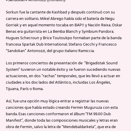
«Sandokan» Antonozzi (trombón).
Sorkun fue la cantante de Kashbad y después continuó con su
carrera en solitario. Mikel Abrego había sido el batería de Negu
Gorriak y en aquel momento tocaba en BAP!! y Nación Reixa. Oskar
Benas era guitarrista en La Bemba Blanch y Symbium Pandora.
Hugues Schecroun y Brice Toutoukpo formaban parte de la banda
francesa Spartak Dub International. Stefano Cecchi y Francesco
“Sandokan” Antonozzi, del grupo italiano Ramiccia.
Los primeros conciertos de presentación de “Brigadistak Sound
System” tuvieron un notable éxito y se fueron sucediendo nuevas
actuaciones, en dos “rachas” temporales, que les llevó a actuar en
ciudades a los dos lados del Atlántico, incluidas Los Ángeles,
Tijuana, París o Roma.
Así, fue una opción muy lógica entrar a registrar las nuevas
canciones que había estado creando Fermin Muguruza con esta
banda. Esas canciones conformaron el álbum “FM 99.00 Dub
Manifest”, donde toda las composiciones musicales y letras eran
obra de Fermin, salvo la letra de “Mendebaldarketa”, que era de