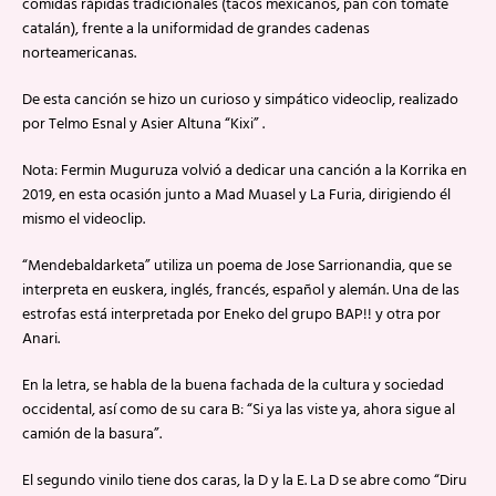
comidas rápidas tradicionales (tacos mexicanos, pan con tomate
catalán), frente a la uniformidad de grandes cadenas
norteamericanas.
De esta canción se hizo un curioso y simpático videoclip, realizado
por Telmo Esnal y Asier Altuna “Kixi” .
Nota: Fermin Muguruza volvió a dedicar una canción a la Korrika en
2019, en esta ocasión junto a Mad Muasel y La Furia, dirigiendo él
mismo el videoclip.
“Mendebaldarketa” utiliza un poema de Jose Sarrionandia, que se
interpreta en euskera, inglés, francés, español y alemán. Una de las
estrofas está interpretada por Eneko del grupo BAP!! y otra por
Anari.
En la letra, se habla de la buena fachada de la cultura y sociedad
occidental, así como de su cara B: “Si ya las viste ya, ahora sigue al
camión de la basura”.
El segundo vinilo tiene dos caras, la D y la E. La D se abre como “Diru