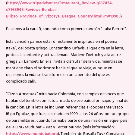
(
https://www.tripadvisor.es/Restaurant_Review-g187454-
d7933948-Reviews-Berebar-
Bilbao_Province_of_Vizcaya_Basque_Country.html?m=19905
).
Pasamos a la cara B, sonando como primera canción “Itaka Berriro”.
Esta canción parece estar directamente inspirada en el poema
Itaka”, del poeta griego Constantino Cafavis, al que cita en la letra,
junto a la cantante y actriz alemana Marlene Dietrich y a la actriz
griega Elli Lambeti. En ella invita a disfrutar de la vida, mientras se
mantiene claro el horizonte hacia el que se viaja, aunque en
ocasiones la vida se transforme en un laberinto del que es
complicado salir.
“Gizon Armatuak” mira hacia Colombia, con samples de voces que
hablan del terrible conflicto armado de ese país al principio y final de
la canción. En la letra se incluyen referencias al cooperante vasco
Iñigo Eguiluz, que fue asesinado en 1999, a los 24 años, por un grupo
de paramilitares, cuando formaba parte de una misión en aquel país
de la ONG Mudubat – Paz y Tercer Mundo (más información:
https://www.mundubat.org
). También, de Rosalía Tuyz Comalapa,