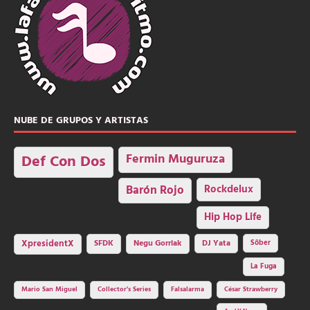
NUBE DE GRUPOS Y ARTISTAS
Fermin Muguruza
Def Con Dos
Barón Rojo
Rockdelux
Hip Hop Life
SFDK
Negu Gorriak
XpresidentX
DJ Yata
Sôber
La Fuga
Mario San Miguel
Collector's Series
Falsalarma
César Strawberry