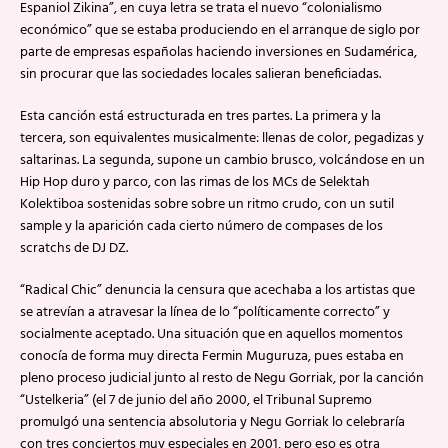
Espaniol Zikina”, en cuya letra se trata el nuevo “colonialismo
económico” que se estaba produciendo en el arranque de siglo por
parte de empresas españolas haciendo inversiones en Sudamérica,
sin procurar que las sociedades locales salieran beneficiadas.
Esta canción está estructurada en tres partes. La primera y la
tercera, son equivalentes musicalmente: llenas de color, pegadizas y
saltarinas. La segunda, supone un cambio brusco, volcándose en un
Hip Hop duro y parco, con las rimas de los MCs de Selektah
Kolektiboa sostenidas sobre sobre un ritmo crudo, con un sutil
sample y la aparición cada cierto número de compases de los
scratchs de DJ DZ.
“Radical Chic” denuncia la censura que acechaba a los artistas que
se atrevían a atravesar la línea de lo “políticamente correcto” y
socialmente aceptado. Una situación que en aquellos momentos
conocía de forma muy directa Fermin Muguruza, pues estaba en
pleno proceso judicial junto al resto de Negu Gorriak, por la canción
“Ustelkeria” (el 7 de junio del año 2000, el Tribunal Supremo
promulgó una sentencia absolutoria y Negu Gorriak lo celebraría
con tres conciertos muy especiales en 2001, pero eso es otra