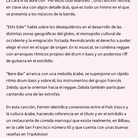
La cara A se abre con “FM 99.00 Dub Manifest”, una canción festiva,
en clave ska con algún detalle dub, que es todo un himno en el que
se presenta a los músicos de la banda.
“Ekhi Eder” habla sobre los desequilibrios en el desarrollo de las
distintas zonas geográficas del globo, el monopolio cultural de
occidente y la emigración forzada. Revindicando el derecho a poder
elegir el vivir en el lugar de origen. En lo musical, se combina reggae
con arranques rítmicos propios del drum n bass y un poderoso riff
de guitarra en el estribillo.
“Bere-Bar” arranca con una melodía árabe, se superpone un rápido
ritmo drum-bass y sobre él, los instrumentos del grupo francés
Zebda, que la orientan hacia el reggae. Zebda también participan
cantando una de las estrofas.
En esta canción, Fermin identifica conexiones entre el País Vasco y
la cultura árabe, haciendo referencia en el título y en el estribillo a
un restaurante de comida marroquí que existe realmente, en Bilbao,
en la calle San Francisco número 65 y que cuenta con unas buenas
reseñas en TripAdvisor