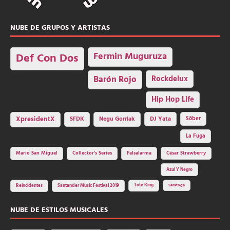
NUBE DE GRUPOS Y ARTISTAS
Fermin Muguruza
Def Con Dos
Barón Rojo
Rockdelux
Hip Hop Life
SFDK
Negu Gorriak
XpresidentX
DJ Yata
Sôber
La Fuga
Mario San Miguel
Collector's Series
Falsalarma
César Strawberry
Azul Y Negro
Tote King
Reincidentes
Santander Music Festival 2019
Saratoga
NUBE DE ESTILOS MUSICALES