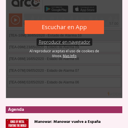
Agenda
Manowar: Manowar vuelve a España