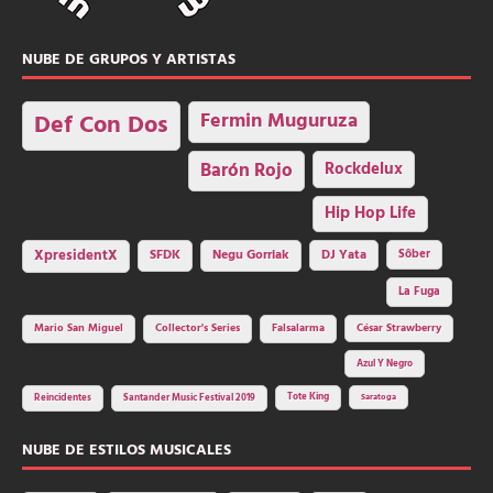
NUBE DE GRUPOS Y ARTISTAS
Fermin Muguruza
Def Con Dos
Barón Rojo
Rockdelux
Hip Hop Life
SFDK
Negu Gorriak
XpresidentX
DJ Yata
Sôber
La Fuga
Mario San Miguel
Collector's Series
Falsalarma
César Strawberry
Azul Y Negro
Tote King
Reincidentes
Santander Music Festival 2019
Saratoga
NUBE DE ESTILOS MUSICALES