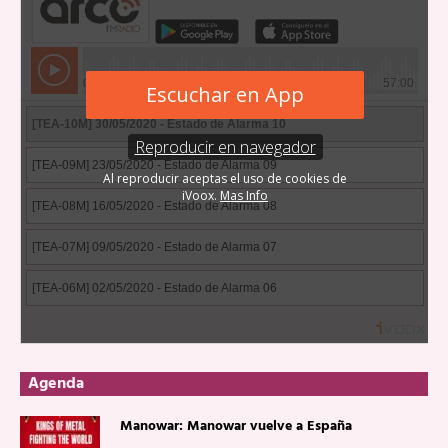
Agenda
Manowar: Manowar vuelve a España