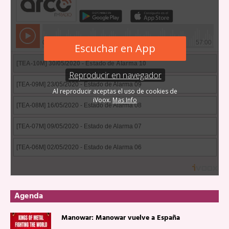
Agenda
Manowar: Manowar vuelve a España