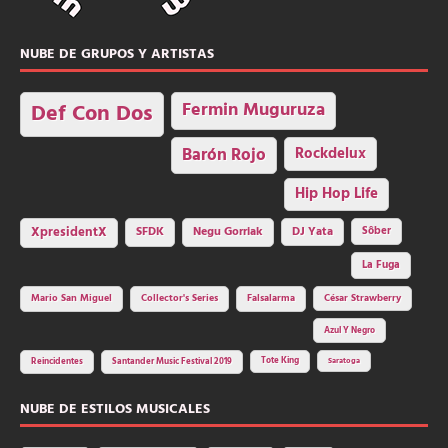
NUBE DE GRUPOS Y ARTISTAS
Fermin Muguruza
Def Con Dos
Barón Rojo
Rockdelux
Hip Hop Life
SFDK
Negu Gorriak
XpresidentX
DJ Yata
Sôber
La Fuga
Mario San Miguel
Collector's Series
Falsalarma
César Strawberry
Azul Y Negro
Tote King
Reincidentes
Santander Music Festival 2019
Saratoga
NUBE DE ESTILOS MUSICALES