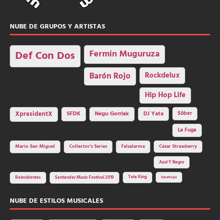
NUBE DE GRUPOS Y ARTISTAS
Fermin Muguruza
Def Con Dos
Barón Rojo
Rockdelux
Hip Hop Life
SFDK
Negu Gorriak
XpresidentX
DJ Yata
Sôber
La Fuga
Mario San Miguel
Collector's Series
Falsalarma
César Strawberry
Azul Y Negro
Tote King
Reincidentes
Santander Music Festival 2019
Saratoga
NUBE DE ESTILOS MUSICALES