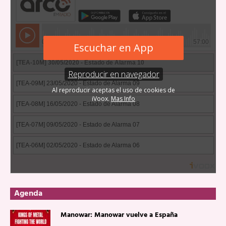
Agenda
Manowar: Manowar vuelve a España