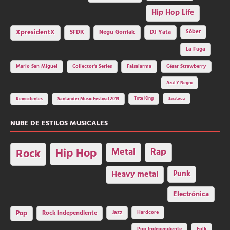
Hip Hop Life
SFDK
Negu Gorriak
XpresidentX
DJ Yata
Sôber
La Fuga
Mario San Miguel
Collector's Series
Falsalarma
César Strawberry
Azul Y Negro
Tote King
Reincidentes
Santander Music Festival 2019
Saratoga
NUBE DE ESTILOS MUSICALES
Hip Hop
Metal
Rap
Rock
Heavy metal
Punk
Electrónica
Rock independiente
Jazz
Hardcore
Pop
Pop Independiente
Folk