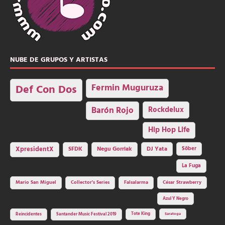
NUBE DE GRUPOS Y ARTISTAS
Fermin Muguruza
Def Con Dos
Barón Rojo
Rockdelux
Hip Hop Life
SFDK
Negu Gorriak
XpresidentX
DJ Yata
Sôber
La Fuga
Mario San Miguel
Collector's Series
Falsalarma
César Strawberry
Azul Y Negro
Tote King
Reincidentes
Santander Music Festival 2019
Saratoga