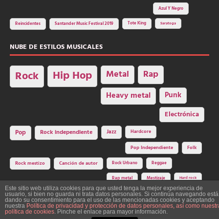
Azul Y Negro
Tote King
Reincidentes
Santander Music Festival 2019
Saratoga
NUBE DE ESTILOS MUSICALES
Hip Hop
Metal
Rap
Rock
Heavy metal
Punk
Electrónica
Rock independiente
Jazz
Hardcore
Pop
Pop Independiente
Folk
Rock Urbano
Reggae
Rock mestizo
Canción de autor
Rap metal
Mestizaje
Hard rock
Este sitio web utiliza cookies para que usted tenga la mejor experiencia de
usuario, si bien no guarda ni trata datos personales. Si continúa navegando está
dando su consentimiento para el uso de las mencionadas cookies y aceptando
nuestra
Política de privacidad y protección de datos personales, así como nuestr
Construcción y diseño: La Factoría del Ritmo Art Studio. Edita: Asociación
política de cookies
. Pinche el enlace para mayor información.
Cultural Y Dale Ritmo!