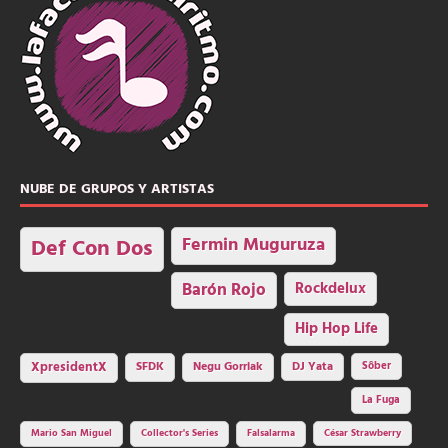
NUBE DE GRUPOS Y ARTISTAS
Fermin Muguruza
Def Con Dos
Barón Rojo
Rockdelux
Hip Hop Life
SFDK
Negu Gorriak
XpresidentX
DJ Yata
Sôber
La Fuga
Mario San Miguel
Collector's Series
Falsalarma
César Strawberry