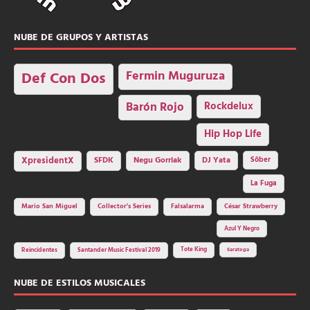
NUBE DE GRUPOS Y ARTISTAS
Fermin Muguruza
Def Con Dos
Barón Rojo
Rockdelux
Hip Hop Life
SFDK
Negu Gorriak
XpresidentX
DJ Yata
Sôber
La Fuga
Mario San Miguel
Collector's Series
Falsalarma
César Strawberry
Azul Y Negro
Tote King
Reincidentes
Santander Music Festival 2019
Saratoga
NUBE DE ESTILOS MUSICALES