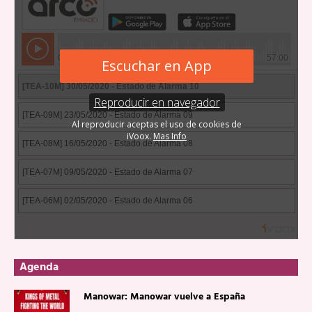
Agenda
Manowar: Manowar vuelve a España