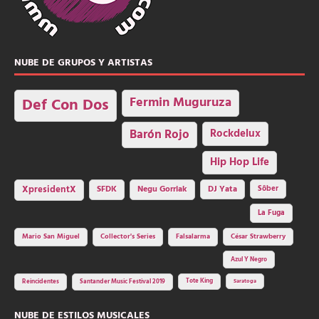
NUBE DE GRUPOS Y ARTISTAS
Fermin Muguruza
Def Con Dos
Barón Rojo
Rockdelux
Hip Hop Life
SFDK
Negu Gorriak
XpresidentX
DJ Yata
Sôber
La Fuga
Mario San Miguel
Collector's Series
Falsalarma
César Strawberry
Azul Y Negro
Tote King
Reincidentes
Santander Music Festival 2019
Saratoga
NUBE DE ESTILOS MUSICALES