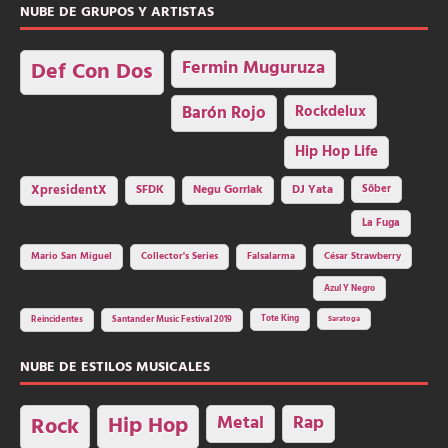
NUBE DE GRUPOS Y ARTISTAS
Fermin Muguruza
Def Con Dos
Barón Rojo
Rockdelux
Hip Hop Life
SFDK
Negu Gorriak
XpresidentX
DJ Yata
Sôber
La Fuga
Mario San Miguel
Collector's Series
Falsalarma
César Strawberry
Azul Y Negro
Tote King
Reincidentes
Santander Music Festival 2019
Saratoga
NUBE DE ESTILOS MUSICALES
Hip Hop
Metal
Rap
Rock