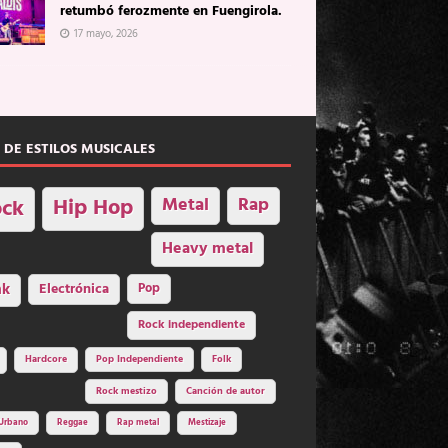
retumbó ferozmente en Fuengirola.
17 mayo, 2026
 DE ESTILOS MUSICALES
Hip Hop
Metal
Rap
ck
Heavy metal
nk
Electrónica
Pop
Rock independiente
Hardcore
Pop Independiente
Folk
Rock mestizo
Canción de autor
Urbano
Reggae
Rap metal
Mestizaje