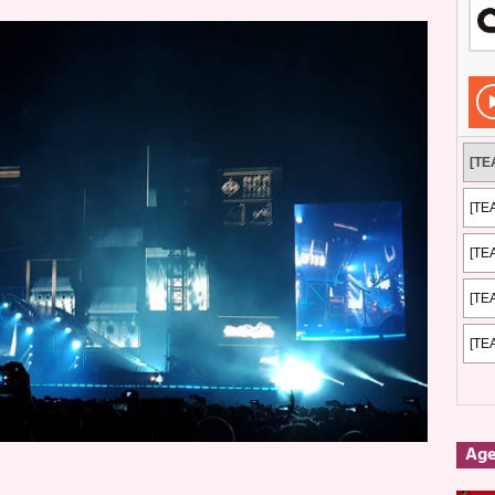
Rockeros certificados
ENTREVISTAS
dis: 2 de mayo de 2026 en Fuengirola
FOTOS
dis: Su ‘aullido’ retumbó ferozmente en Fuengirola.
REPORTAJES
s: La historia de Nintendo Vol. 2
PUBLICACIONES
Ag