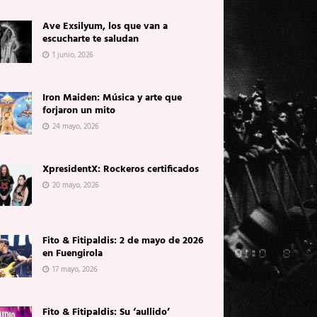
Ave Exsilyum, los que van a
escucharte te saludan
1 junio, 2026
Iron Maiden: Música y arte que
forjaron un mito
24 mayo, 2026
XpresidentX: Rockeros certificados
20 mayo, 2026
Fito & Fitipaldis: 2 de mayo de 2026
en Fuengirola
17 mayo, 2026
Fito & Fitipaldis: Su ‘aullido’