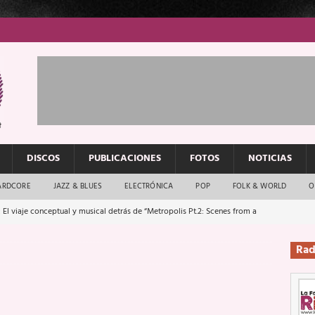
DISCOS
PUBLICACIONES
FOTOS
NOTICIAS
ARDCORE
JAZZ & BLUES
ELECTRÓNICA
POP
FOLK & WORLD
O
 El viaje conceptual y musical detrás de “Metropolis Pt.2: Scenes from a
Rad
: El rock urbano sigue en buenas manos
ENTREVISTAS
os que van a escucharte te saludan
ENTREVISTAS
Música y arte que forjaron un mito
REPORTAJES