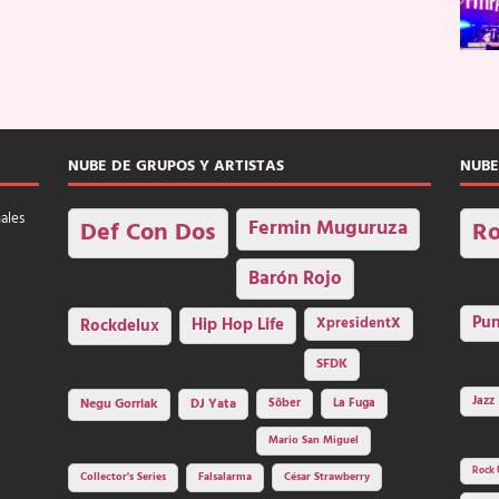
NUBE DE GRUPOS Y ARTISTAS
NUBE
nales
Fermin Muguruza
Def Con Dos
Ro
Barón Rojo
Pu
Rockdelux
Hip Hop Life
XpresidentX
SFDK
Jazz
Negu Gorriak
DJ Yata
Sôber
La Fuga
Mario San Miguel
Rock 
Collector's Series
Falsalarma
César Strawberry