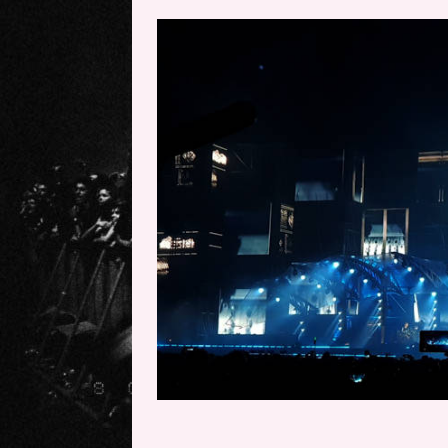
[ 20 mayo, 2026 ]
XpresidentX: 
[ 17 mayo, 2026 ]
Fito & Fitipal
[ 17 mayo, 2026 ]
Fito & Fitipal
[ 5 agosto, 2026 ]
Florent Gorge