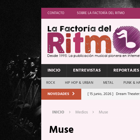
CONTACTO
SOBRE LA FACTORÍA DEL RITMO
INICIO
ENTREVISTAS
REPORTAJES
ROCK
HIP HOP & URBAN
METAL
PUNK & H
NOVEDADES
[ 15 junio, 2026 ]
Dream Theater:
Memory”
REPORTAJES
INICIO
Medios
Muse
[ 11 junio, 2026 ]
Vamos Con Todo
Muse
[ 1 junio, 2026 ]
Ave Exsilyum, l
[ 24 mayo, 2026 ]
Iron Maiden: 