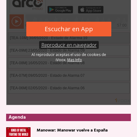
Agenda
Manowar: Manowar vuelve a España