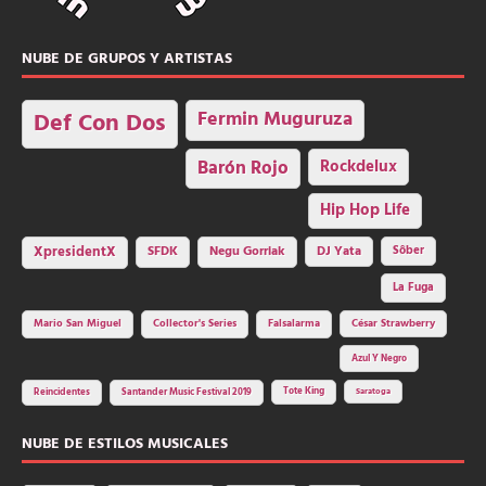
NUBE DE GRUPOS Y ARTISTAS
Fermin Muguruza
Def Con Dos
Barón Rojo
Rockdelux
Hip Hop Life
SFDK
Negu Gorriak
XpresidentX
DJ Yata
Sôber
La Fuga
Mario San Miguel
Collector's Series
Falsalarma
César Strawberry
Azul Y Negro
Tote King
Reincidentes
Santander Music Festival 2019
Saratoga
NUBE DE ESTILOS MUSICALES