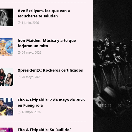
Ave Exsilyum, los que van a
escucharte te saludan
1 junio, 2026
Iron Maiden: Música y arte que
forjaron un mito
24 mayo, 2026
XpresidentX: Rockeros certificados
20 mayo, 2026
Fito & Fitipaldis: 2 de mayo de 2026
en Fuengirola
17 mayo, 2026
Fito & Fitipaldis: Su ‘aullido’