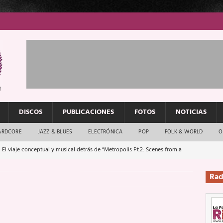
DISCOS
PUBLICACIONES
FOTOS
NOTICIAS
ARDCORE
JAZZ & BLUES
ELECTRÓNICA
POP
FOLK & WORLD
O
 El viaje conceptual y musical detrás de “Metropolis Pt.2: Scenes from a
Rad
: El rock urbano sigue en buenas manos
ENTREVISTAS
os que van a escucharte te saludan
ENTREVISTAS
Música y arte que forjaron un mito
REPORTAJES