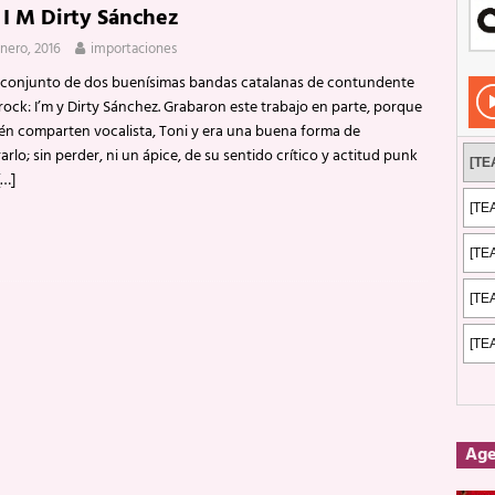
 I M Dirty Sánchez
Rockeros certificados
ENTREVISTAS
enero, 2016
importaciones
dis: 2 de mayo de 2026 en Fuengirola
FOTOS
 conjunto de dos buenísimas bandas catalanas de contundente
dis: Su ‘aullido’ retumbó ferozmente en Fuengirola.
REPORTAJES
ock: I’m y Dirty Sánchez. Grabaron este trabajo en parte, porque
én comparten vocalista, Toni y era una buena forma de
s: La historia de Nintendo Vol. 2
PUBLICACIONES
arlo; sin perder, ni un ápice, de su sentido crítico y actitud punk
[…]
Ag