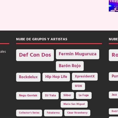
NUBE DE GRUPOS Y ARTISTAS
NUBE
nales
Fermin Muguruza
Def Con Dos
Ro
Barón Rojo
Pu
Rockdelux
Hip Hop Life
XpresidentX
SFDK
Jazz
Negu Gorriak
DJ Yata
Sôber
La Fuga
Mario San Miguel
Rock 
Collector's Series
Falsalarma
César Strawberry