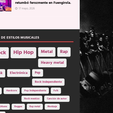
retumbó ferozmente en Fuengirola.
17 mayo, 2026
 DE ESTILOS MUSICALES
Hip Hop
Metal
Rap
ck
Heavy metal
nk
Electrónica
Pop
Rock independiente
Hardcore
Pop Independiente
Folk
Rock mestizo
Canción de autor
Urbano
Reggae
Rap metal
Mestizaje