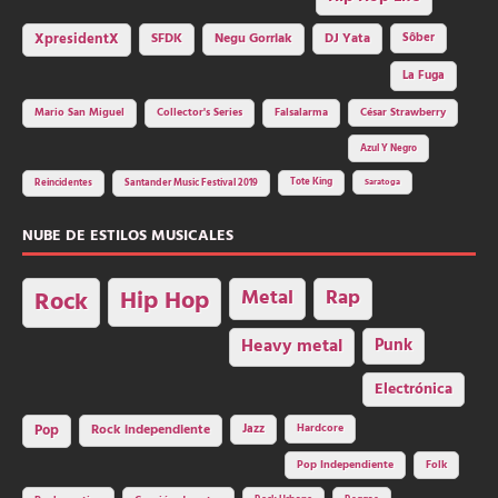
SFDK
Negu Gorriak
XpresidentX
DJ Yata
Sôber
La Fuga
Mario San Miguel
Collector's Series
Falsalarma
César Strawberry
Azul Y Negro
Tote King
Reincidentes
Santander Music Festival 2019
Saratoga
NUBE DE ESTILOS MUSICALES
Hip Hop
Metal
Rap
Rock
Heavy metal
Punk
Electrónica
Rock independiente
Jazz
Hardcore
Pop
Pop Independiente
Folk