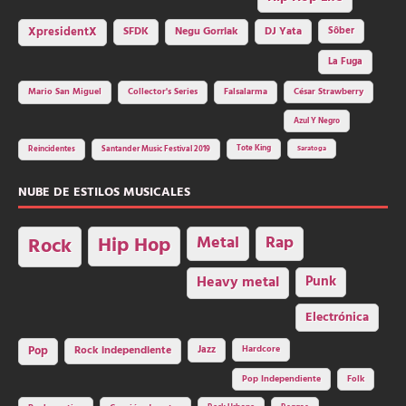
SFDK
Negu Gorriak
XpresidentX
DJ Yata
Sôber
La Fuga
Mario San Miguel
Collector's Series
Falsalarma
César Strawberry
Azul Y Negro
Tote King
Reincidentes
Santander Music Festival 2019
Saratoga
NUBE DE ESTILOS MUSICALES
Hip Hop
Metal
Rap
Rock
Heavy metal
Punk
Electrónica
Rock independiente
Jazz
Hardcore
Pop
Pop Independiente
Folk