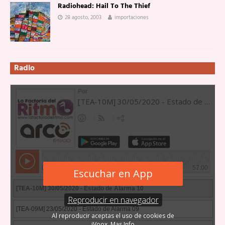
Radiohead: Hail To The Thief
28 agosto, 2003
importaciones
Radio