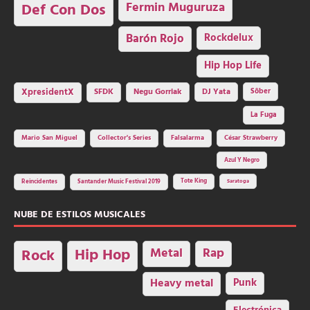
Fermin Muguruza
Def Con Dos
Barón Rojo
Rockdelux
Hip Hop Life
SFDK
Negu Gorriak
XpresidentX
DJ Yata
Sôber
La Fuga
Mario San Miguel
Collector's Series
Falsalarma
César Strawberry
Azul Y Negro
Tote King
Reincidentes
Santander Music Festival 2019
Saratoga
NUBE DE ESTILOS MUSICALES
Hip Hop
Metal
Rap
Rock
Heavy metal
Punk