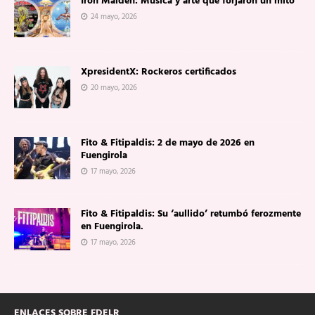
Iron Maiden: Música y arte que forjaron un mito
24 mayo, 2026
XpresidentX: Rockeros certificados
20 mayo, 2026
Fito & Fitipaldis: 2 de mayo de 2026 en
Fuengirola
17 mayo, 2026
Fito & Fitipaldis: Su ‘aullido’ retumbó ferozmente
en Fuengirola.
17 mayo, 2026
ENLACES SOBRE FDELR