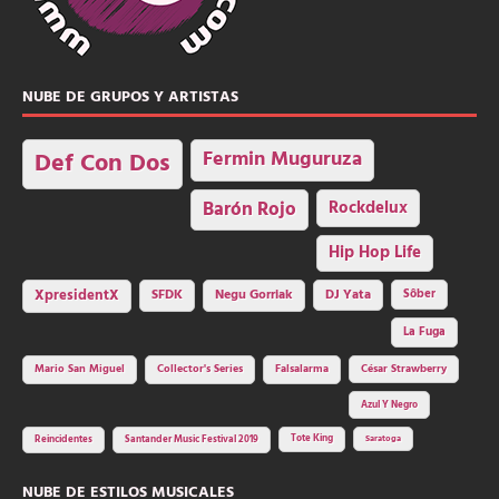
NUBE DE GRUPOS Y ARTISTAS
Fermin Muguruza
Def Con Dos
Barón Rojo
Rockdelux
Hip Hop Life
SFDK
Negu Gorriak
XpresidentX
DJ Yata
Sôber
La Fuga
Mario San Miguel
Collector's Series
Falsalarma
César Strawberry
Azul Y Negro
Tote King
Reincidentes
Santander Music Festival 2019
Saratoga
NUBE DE ESTILOS MUSICALES