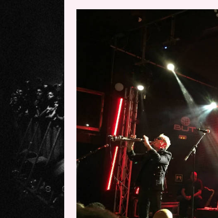
[ 20 mayo, 2026 ]
XpresidentX: 
[ 17 mayo, 2026 ]
Fito & Fitipal
[ 17 mayo, 2026 ]
Fito & Fitipal
[ 5 agosto, 2026 ]
Florent Gorge