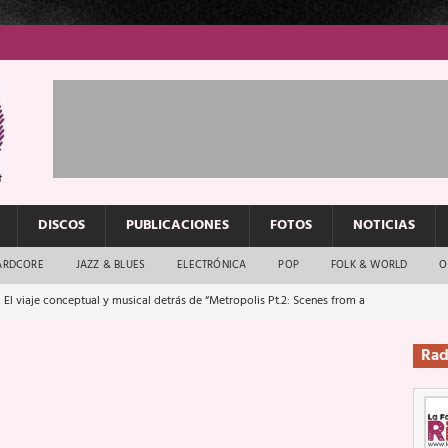
DISCOS
PUBLICACIONES
FOTOS
NOTICIAS
ARDCORE
JAZZ & BLUES
ELECTRÓNICA
POP
FOLK & WORLD
O
 El viaje conceptual y musical detrás de “Metropolis Pt.2: Scenes from a
Rad
: El rock urbano sigue en buenas manos
ENTREVISTAS
os que van a escucharte te saludan
ENTREVISTAS
Música y arte que forjaron un mito
REPORTAJES