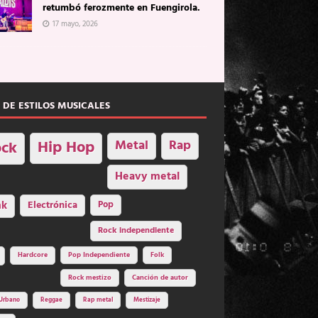
retumbó ferozmente en Fuengirola.
17 mayo, 2026
 DE ESTILOS MUSICALES
Hip Hop
Metal
Rap
ck
Heavy metal
nk
Electrónica
Pop
Rock independiente
Hardcore
Pop Independiente
Folk
Rock mestizo
Canción de autor
Urbano
Reggae
Rap metal
Mestizaje