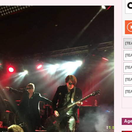
Rockeros certificados
ENTREVISTAS
dis: 2 de mayo de 2026 en Fuengirola
FOTOS
dis: Su ‘aullido’ retumbó ferozmente en Fuengirola.
REPORTAJES
s: La historia de Nintendo Vol. 2
PUBLICACIONES
Ag