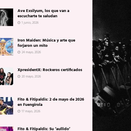
Ave Exsilyum, los que van a
escucharte te saludan
1 junio, 2026
Iron Maiden: Música y arte que
forjaron un mito
24 mayo, 2026
XpresidentX: Rockeros certificados
20 mayo, 2026
Fito & Fitipaldis: 2 de mayo de 2026
en Fuengirola
17 mayo, 2026
Fito & Fitipaldis: Su ‘aullido’