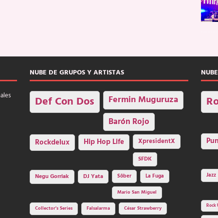
NUBE DE GRUPOS Y ARTISTAS
NUBE
nales
Fermin Muguruza
Def Con Dos
Ro
Barón Rojo
Pu
Rockdelux
Hip Hop Life
XpresidentX
SFDK
Jazz
Negu Gorriak
DJ Yata
Sôber
La Fuga
Mario San Miguel
Rock 
Collector's Series
Falsalarma
César Strawberry