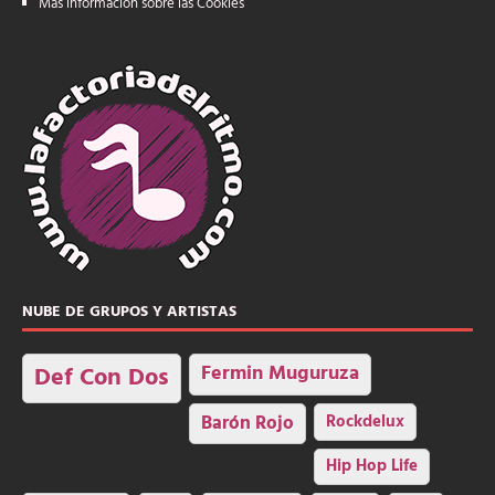
Más información sobre las Cookies
NUBE DE GRUPOS Y ARTISTAS
Fermin Muguruza
Def Con Dos
Barón Rojo
Rockdelux
Hip Hop Life