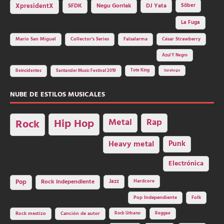
SFDK
Negu Gorriak
XpresidentX
DJ Yata
Sôber
La Fuga
Mario San Miguel
Collector's Series
Falsalarma
César Strawberry
Azul Y Negro
Tote King
Reincidentes
Santander Music Festival 2019
Saratoga
NUBE DE ESTILOS MUSICALES
Hip Hop
Metal
Rap
Rock
Heavy metal
Punk
Electrónica
Rock independiente
Jazz
Hardcore
Pop
Pop Independiente
Folk
Rock Urbano
Reggae
Rock mestizo
Canción de autor