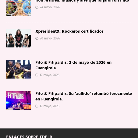
Iron Maiden: Música y arte que forjaron un mito
24 mayo, 2026
XpresidentX: Rockeros certificados
20 mayo, 2026
Fito & Fitipaldis: 2 de mayo de 2026 en
Fuengirola
17 mayo, 2026
Fito & Fitipaldis: Su ‘aullido’ retumbó ferozmente
en Fuengirola.
17 mayo, 2026
ENLACES SOBRE FDELR