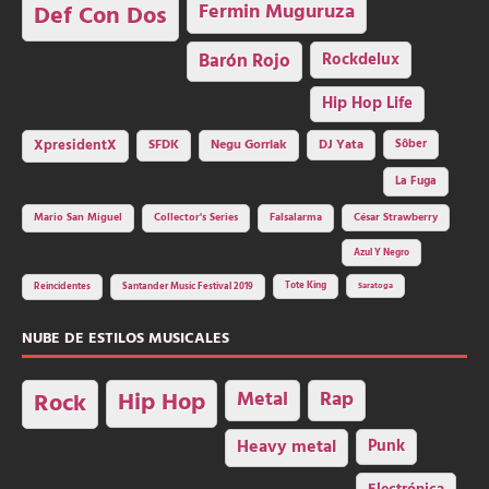
Fermin Muguruza
Def Con Dos
Barón Rojo
Rockdelux
Hip Hop Life
SFDK
Negu Gorriak
XpresidentX
DJ Yata
Sôber
La Fuga
Mario San Miguel
Collector's Series
Falsalarma
César Strawberry
Azul Y Negro
Tote King
Reincidentes
Santander Music Festival 2019
Saratoga
NUBE DE ESTILOS MUSICALES
Hip Hop
Metal
Rap
Rock
Heavy metal
Punk