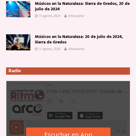
Músicos en la Naturaleza: Sierra de Gredos, 20 de
julio de 2024
11 agosto, 2024
littlewalter
Músicos en la Naturaleza: 20 de julio de 2024,
Sierra de Gredos
11 agosto, 2024
littlewalter
Radio