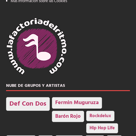
Más información sobre las Cookies
NUBE DE GRUPOS Y ARTISTAS
Fermin Muguruza
Def Con Dos
Barón Rojo
Rockdelux
Hip Hop Life