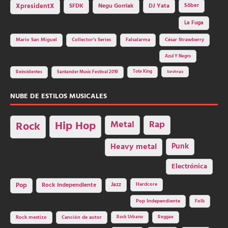
SFDK
Negu Gorriak
XpresidentX
DJ Yata
Sôber
La Fuga
Mario San Miguel
Collector's Series
Falsalarma
César Strawberry
Azul Y Negro
Tote King
Reincidentes
Santander Music Festival 2019
Saratoga
NUBE DE ESTILOS MUSICALES
Hip Hop
Metal
Rap
Rock
Heavy metal
Punk
Electrónica
Rock independiente
Jazz
Hardcore
Pop
Pop Independiente
Folk
Rock Urbano
Reggae
Rock mestizo
Canción de autor