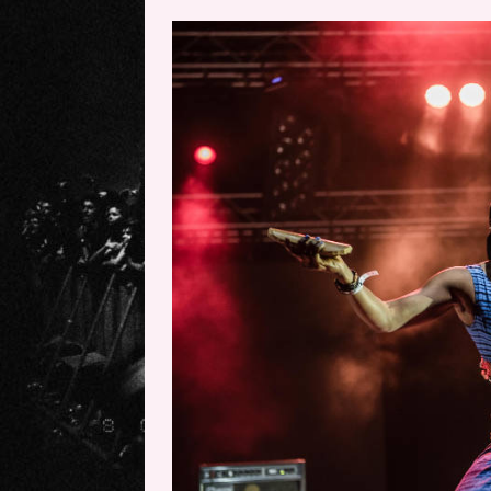
[ 20 mayo, 2026 ]
XpresidentX: 
[ 17 mayo, 2026 ]
Fito & Fitipal
[ 17 mayo, 2026 ]
Fito & Fitipal
[ 5 agosto, 2026 ]
Florent Gorge