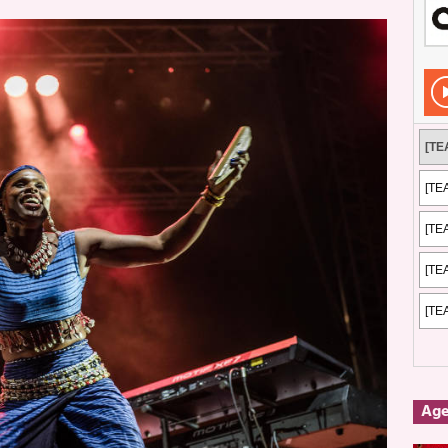
Rockeros certificados
ENTREVISTAS
dis: 2 de mayo de 2026 en Fuengirola
FOTOS
dis: Su ‘aullido’ retumbó ferozmente en Fuengirola.
REPORTAJES
s: La historia de Nintendo Vol. 2
PUBLICACIONES
Ag