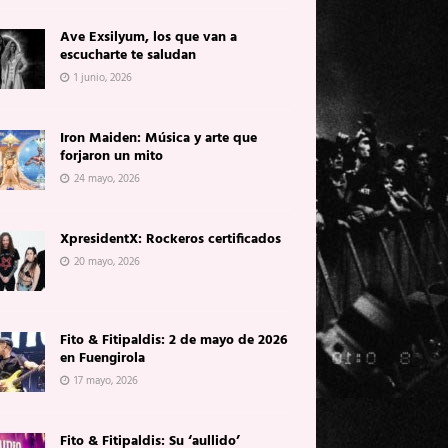
Ave Exsilyum, los que van a
escucharte te saludan
1 junio, 2026
Iron Maiden: Música y arte que
forjaron un mito
24 mayo, 2026
XpresidentX: Rockeros certificados
20 mayo, 2026
Fito & Fitipaldis: 2 de mayo de 2026
en Fuengirola
17 mayo, 2026
Fito & Fitipaldis: Su ‘aullido’