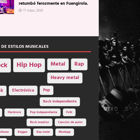
retumbó ferozmente en Fuengirola.
17 mayo, 2026
 DE ESTILOS MUSICALES
Hip Hop
Metal
Rap
ck
Heavy metal
nk
Electrónica
Pop
Rock independiente
Hardcore
Pop Independiente
Folk
Rock mestizo
Canción de autor
Urbano
Reggae
Rap metal
Mestizaje