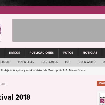
DISCOS
PUBLICACIONES
FOTOS
NOTICIAS
ARDCORE
JAZZ & BLUES
ELECTRÓNICA
POP
FOLK & WORLD
O
 El viaje conceptual y musical detrás de “Metropolis Pt.2: Scenes from a
Rad
 2018
: El rock urbano sigue en buenas manos
ENTREVISTAS
ival 2018
os que van a escucharte te saludan
ENTREVISTAS
Música y arte que forjaron un mito
REPORTAJES