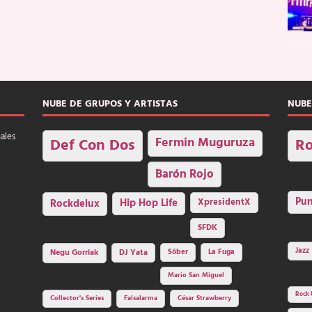
NUBE DE GRUPOS Y ARTISTAS
NUBE
nales
Fermin Muguruza
Def Con Dos
Ro
Barón Rojo
Pu
Rockdelux
Hip Hop Life
XpresidentX
SFDK
Jazz
Negu Gorriak
DJ Yata
Sôber
La Fuga
Mario San Miguel
Rock 
Collector's Series
Falsalarma
César Strawberry