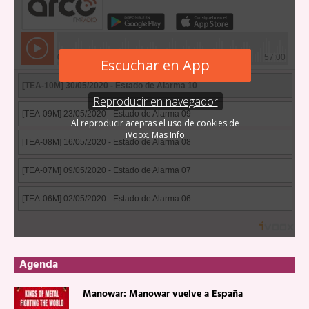
Agenda
Manowar: Manowar vuelve a España