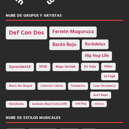
NUBE DE GRUPOS Y ARTISTAS
Fermin Muguruza
Def Con Dos
Barón Rojo
Rockdelux
Hip Hop Life
SFDK
Negu Gorriak
XpresidentX
DJ Yata
Sôber
La Fuga
Mario San Miguel
Collector's Series
Falsalarma
César Strawberry
Azul Y Negro
Tote King
Reincidentes
Santander Music Festival 2019
Saratoga
NUBE DE ESTILOS MUSICALES