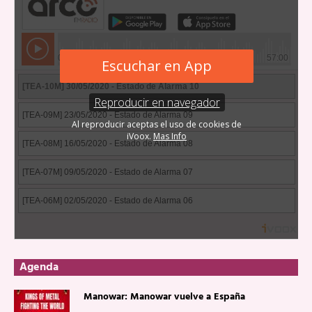
Agenda
Manowar: Manowar vuelve a España