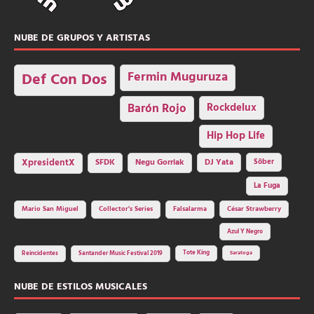
NUBE DE GRUPOS Y ARTISTAS
Fermin Muguruza
Def Con Dos
Barón Rojo
Rockdelux
Hip Hop Life
SFDK
Negu Gorriak
XpresidentX
DJ Yata
Sôber
La Fuga
Mario San Miguel
Collector's Series
Falsalarma
César Strawberry
Azul Y Negro
Tote King
Reincidentes
Santander Music Festival 2019
Saratoga
NUBE DE ESTILOS MUSICALES