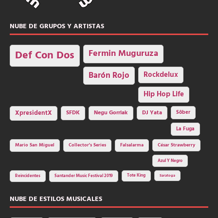
NUBE DE GRUPOS Y ARTISTAS
Fermin Muguruza
Def Con Dos
Barón Rojo
Rockdelux
Hip Hop Life
SFDK
Negu Gorriak
XpresidentX
DJ Yata
Sôber
La Fuga
Mario San Miguel
Collector's Series
Falsalarma
César Strawberry
Azul Y Negro
Tote King
Reincidentes
Santander Music Festival 2019
Saratoga
NUBE DE ESTILOS MUSICALES