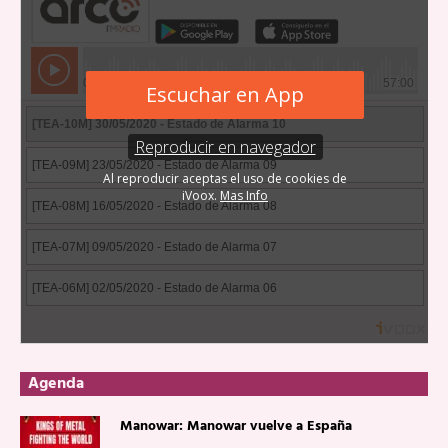
Agenda
Manowar: Manowar vuelve a España