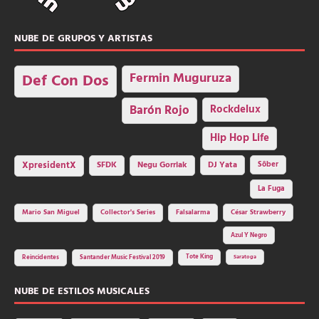
NUBE DE GRUPOS Y ARTISTAS
Fermin Muguruza
Def Con Dos
Barón Rojo
Rockdelux
Hip Hop Life
SFDK
Negu Gorriak
XpresidentX
DJ Yata
Sôber
La Fuga
Mario San Miguel
Collector's Series
Falsalarma
César Strawberry
Azul Y Negro
Tote King
Reincidentes
Santander Music Festival 2019
Saratoga
NUBE DE ESTILOS MUSICALES