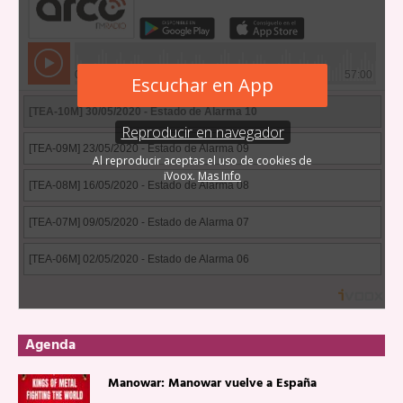
Agenda
Manowar: Manowar vuelve a España