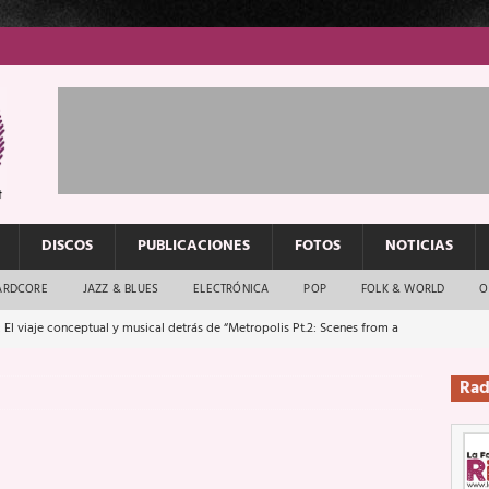
DISCOS
PUBLICACIONES
FOTOS
NOTICIAS
ARDCORE
JAZZ & BLUES
ELECTRÓNICA
POP
FOLK & WORLD
O
 El viaje conceptual y musical detrás de “Metropolis Pt.2: Scenes from a
Rad
: El rock urbano sigue en buenas manos
ENTREVISTAS
os que van a escucharte te saludan
ENTREVISTAS
Música y arte que forjaron un mito
REPORTAJES