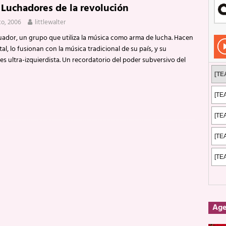
 Luchadores de la revolución
Rockeros certificados
ENTREVISTAS
to, 2006
littlewalter
dis: 2 de mayo de 2026 en Fuengirola
FOTOS
ador, un grupo que utiliza la música como arma de lucha. Hacen
dis: Su ‘aullido’ retumbó ferozmente en Fuengirola.
REPORTAJES
l, lo fusionan con la música tradicional de su país, y su
 es ultra-izquierdista. Un recordatorio del poder subversivo del
s: La historia de Nintendo Vol. 2
PUBLICACIONES
Ag