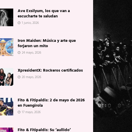
Ave Exsilyum, los que van a
escucharte te saludan
1 junio, 2026
Iron Maiden: Música y arte que
forjaron un mito
24 mayo, 2026
XpresidentX: Rockeros certificados
20 mayo, 2026
Fito & Fitipaldis: 2 de mayo de 2026
en Fuengirola
17 mayo, 2026
Fito & Fitipaldis: Su ‘aullido’