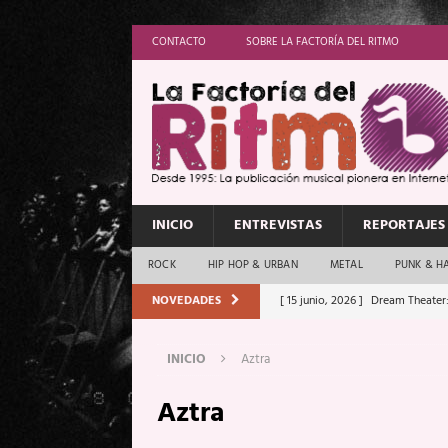
CONTACTO
SOBRE LA FACTORÍA DEL RITMO
INICIO
ENTREVISTAS
REPORTAJES
ROCK
HIP HOP & URBAN
METAL
PUNK & H
NOVEDADES
[ 15 junio, 2026 ]
Dream Theater:
Memory”
REPORTAJES
INICIO
Aztra
[ 11 junio, 2026 ]
Vamos Con Todo
Aztra
[ 1 junio, 2026 ]
Ave Exsilyum, l
[ 24 mayo, 2026 ]
Iron Maiden: 