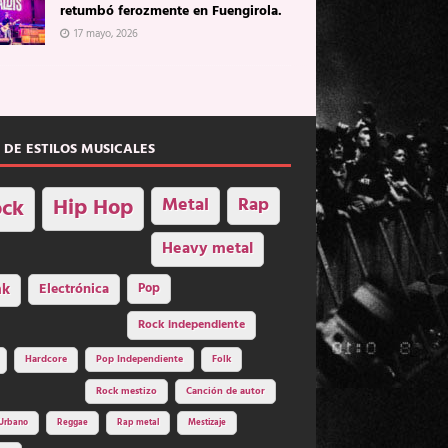
retumbó ferozmente en Fuengirola.
17 mayo, 2026
 DE ESTILOS MUSICALES
Hip Hop
Metal
Rap
ck
Heavy metal
nk
Electrónica
Pop
Rock independiente
Hardcore
Pop Independiente
Folk
Rock mestizo
Canción de autor
Urbano
Reggae
Rap metal
Mestizaje