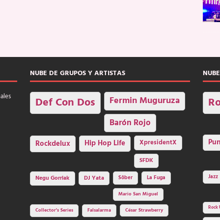
NUBE DE GRUPOS Y ARTISTAS
NUBE
nales
Fermin Muguruza
Def Con Dos
Ro
Barón Rojo
Pu
Rockdelux
Hip Hop Life
XpresidentX
SFDK
Jazz
Negu Gorriak
DJ Yata
Sôber
La Fuga
Mario San Miguel
Rock 
Collector's Series
Falsalarma
César Strawberry