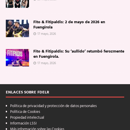
Fito & Fitipaldis: 2 de mayo de 2026 en
Fuengirola
17 mayo, 2026
Fito & Fitipaldis: Su ‘aullido’ retumbó ferozmente
en Fuengirola.
17 mayo, 2026
ENLACES SOBRE FDELR
Política de privacidad y protección de datos personales
Política de Cookies
Propiedad intelectual
Información LSSI
Más información sobre las Cookies