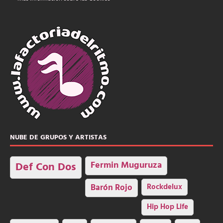
NUBE DE GRUPOS Y ARTISTAS
Fermin Muguruza
Def Con Dos
Barón Rojo
Rockdelux
Hip Hop Life