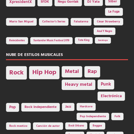
SFDK
Negu Gorriak
XpresidentX
DJ Yata
Sôber
La Fuga
Mario San Miguel
Collector's Series
Falsalarma
César Strawberry
Azul Y Negro
Tote King
Reincidentes
Santander Music Festival 2019
Saratoga
NUBE DE ESTILOS MUSICALES
Hip Hop
Metal
Rap
Rock
Heavy metal
Punk
Electrónica
Rock independiente
Jazz
Hardcore
Pop
Pop Independiente
Folk
Rock Urbano
Reggae
Rock mestizo
Canción de autor