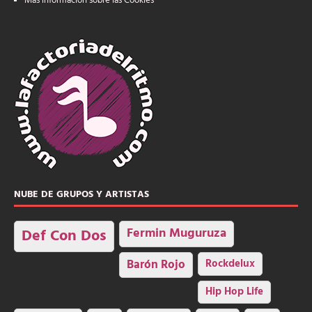
Más información sobre las Cookies
NUBE DE GRUPOS Y ARTISTAS
Fermin Muguruza
Def Con Dos
Barón Rojo
Rockdelux
Hip Hop Life