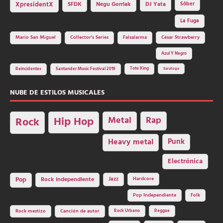
SFDK
Negu Gorriak
XpresidentX
DJ Yata
Sôber
La Fuga
Mario San Miguel
Collector's Series
Falsalarma
César Strawberry
Azul Y Negro
Tote King
Reincidentes
Santander Music Festival 2019
Saratoga
NUBE DE ESTILOS MUSICALES
Hip Hop
Metal
Rap
Rock
Heavy metal
Punk
Electrónica
Rock independiente
Jazz
Hardcore
Pop
Pop Independiente
Folk
Rock Urbano
Reggae
Rock mestizo
Canción de autor