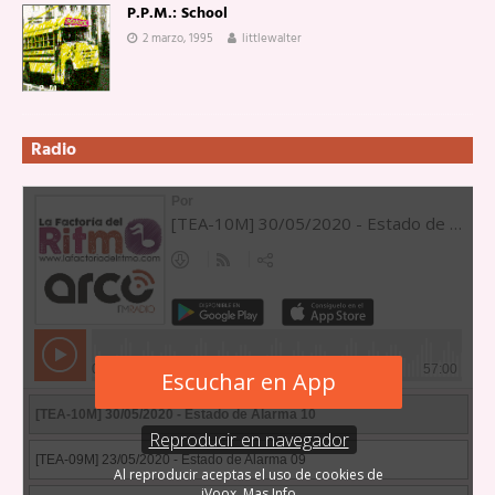
P.P.M.: School
2 marzo, 1995
littlewalter
Radio