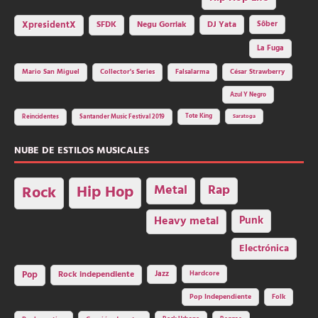
SFDK
Negu Gorriak
XpresidentX
DJ Yata
Sôber
La Fuga
Mario San Miguel
Collector's Series
Falsalarma
César Strawberry
Azul Y Negro
Tote King
Reincidentes
Santander Music Festival 2019
Saratoga
NUBE DE ESTILOS MUSICALES
Hip Hop
Metal
Rap
Rock
Heavy metal
Punk
Electrónica
Rock independiente
Jazz
Hardcore
Pop
Pop Independiente
Folk