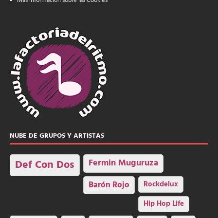
Más información sobre las Cookies
NUBE DE GRUPOS Y ARTISTAS
Fermin Muguruza
Def Con Dos
Barón Rojo
Rockdelux
Hip Hop Life