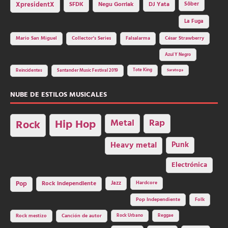
SFDK
Negu Gorriak
XpresidentX
DJ Yata
Sôber
La Fuga
Mario San Miguel
Collector's Series
Falsalarma
César Strawberry
Azul Y Negro
Tote King
Reincidentes
Santander Music Festival 2019
Saratoga
NUBE DE ESTILOS MUSICALES
Hip Hop
Metal
Rap
Rock
Heavy metal
Punk
Electrónica
Rock independiente
Jazz
Hardcore
Pop
Pop Independiente
Folk
Rock Urbano
Reggae
Rock mestizo
Canción de autor