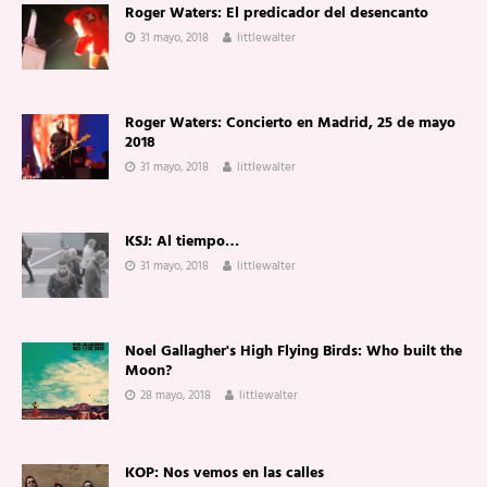
Roger Waters: El predicador del desencanto
31 mayo, 2018
littlewalter
Roger Waters: Concierto en Madrid, 25 de mayo
2018
31 mayo, 2018
littlewalter
KSJ: Al tiempo…
31 mayo, 2018
littlewalter
Noel Gallagher's High Flying Birds: Who built the
Moon?
28 mayo, 2018
littlewalter
KOP: Nos vemos en las calles