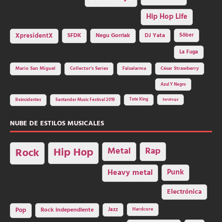
Hip Hop Life
SFDK
Negu Gorriak
XpresidentX
DJ Yata
Sôber
La Fuga
Mario San Miguel
Collector's Series
Falsalarma
César Strawberry
Azul Y Negro
Tote King
Reincidentes
Santander Music Festival 2019
Saratoga
NUBE DE ESTILOS MUSICALES
Hip Hop
Metal
Rap
Rock
Heavy metal
Punk
Electrónica
Rock independiente
Jazz
Hardcore
Pop