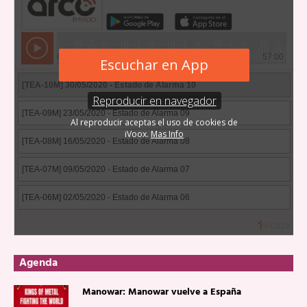
Agenda
Manowar: Manowar vuelve a España