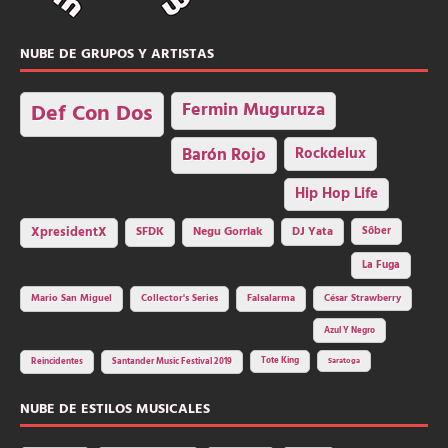
NUBE DE GRUPOS Y ARTISTAS
Fermin Muguruza
Def Con Dos
Barón Rojo
Rockdelux
Hip Hop Life
SFDK
Negu Gorriak
XpresidentX
DJ Yata
Sôber
La Fuga
Mario San Miguel
Collector's Series
Falsalarma
César Strawberry
Azul Y Negro
Tote King
Reincidentes
Santander Music Festival 2019
Saratoga
NUBE DE ESTILOS MUSICALES