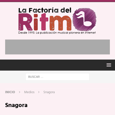
INICIO
Medios
Snagora
Snagora