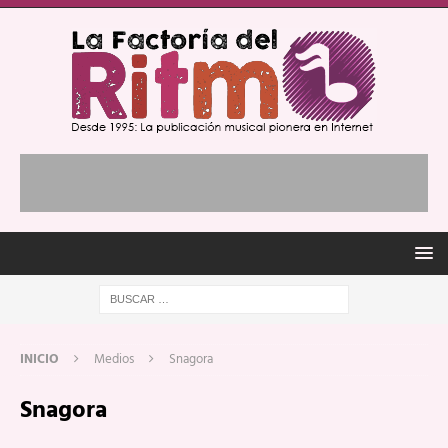
INICIO
Medios
Snagora
Snagora