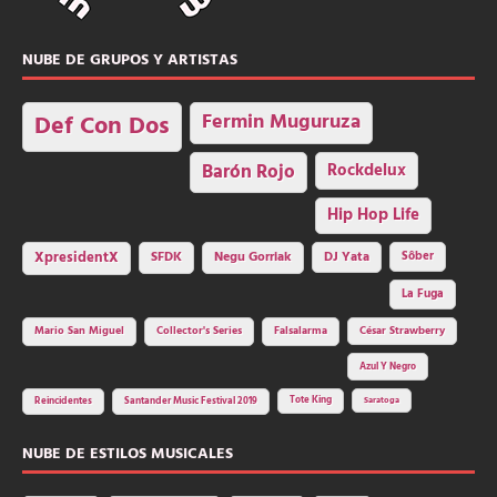
NUBE DE GRUPOS Y ARTISTAS
Fermin Muguruza
Def Con Dos
Barón Rojo
Rockdelux
Hip Hop Life
SFDK
Negu Gorriak
XpresidentX
DJ Yata
Sôber
La Fuga
Mario San Miguel
Collector's Series
Falsalarma
César Strawberry
Azul Y Negro
Tote King
Reincidentes
Santander Music Festival 2019
Saratoga
NUBE DE ESTILOS MUSICALES