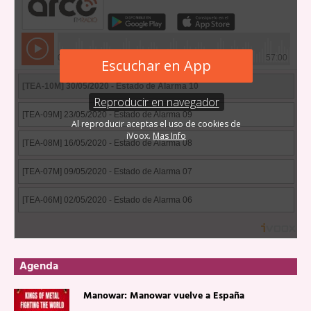
Agenda
Manowar: Manowar vuelve a España