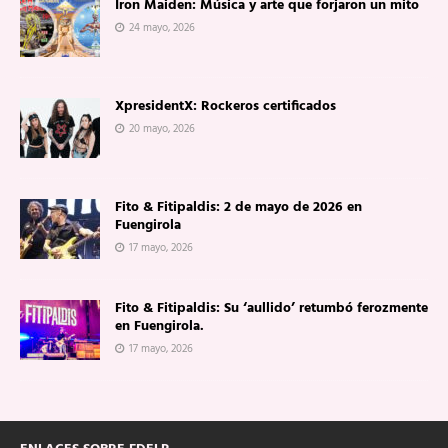
Iron Maiden: Música y arte que forjaron un mito
24 mayo, 2026
XpresidentX: Rockeros certificados
20 mayo, 2026
Fito & Fitipaldis: 2 de mayo de 2026 en
Fuengirola
17 mayo, 2026
Fito & Fitipaldis: Su ‘aullido’ retumbó ferozmente
en Fuengirola.
17 mayo, 2026