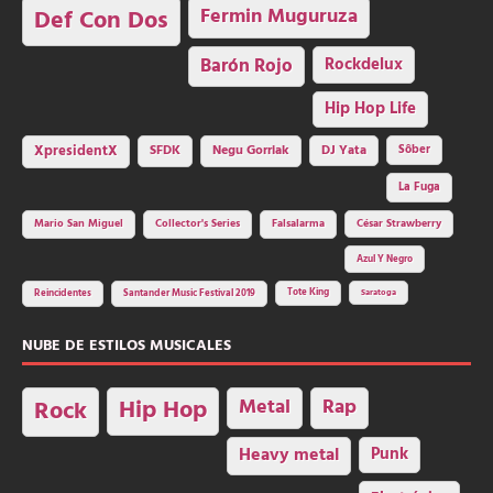
Fermin Muguruza
Def Con Dos
Barón Rojo
Rockdelux
Hip Hop Life
SFDK
Negu Gorriak
XpresidentX
DJ Yata
Sôber
La Fuga
Mario San Miguel
Collector's Series
Falsalarma
César Strawberry
Azul Y Negro
Tote King
Reincidentes
Santander Music Festival 2019
Saratoga
NUBE DE ESTILOS MUSICALES
Hip Hop
Metal
Rap
Rock
Heavy metal
Punk