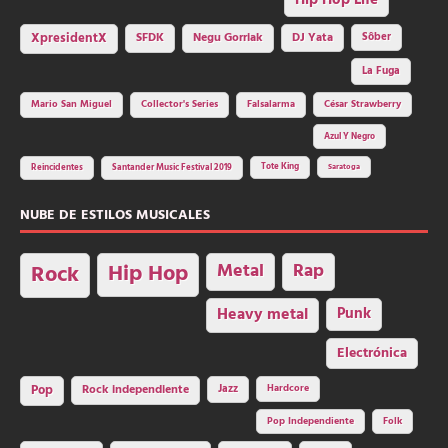
Hip Hop Life
SFDK
Negu Gorriak
XpresidentX
DJ Yata
Sôber
La Fuga
Mario San Miguel
Collector's Series
Falsalarma
César Strawberry
Azul Y Negro
Tote King
Reincidentes
Santander Music Festival 2019
Saratoga
NUBE DE ESTILOS MUSICALES
Hip Hop
Metal
Rap
Rock
Heavy metal
Punk
Electrónica
Rock independiente
Jazz
Hardcore
Pop
Pop Independiente
Folk