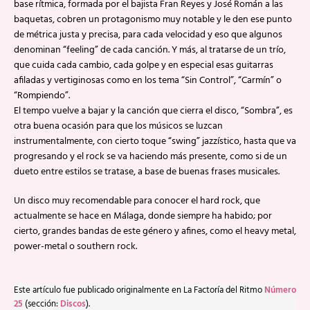
base rítmica, formada por el bajista Fran Reyes y José Román a las
baquetas, cobren un protagonismo muy notable y le den ese punto
de métrica justa y precisa, para cada velocidad y eso que algunos
denominan “feeling” de cada canción. Y más, al tratarse de un trío,
que cuida cada cambio, cada golpe y en especial esas guitarras
afiladas y vertiginosas como en los tema “Sin Control”, “Carmín” o
“Rompiendo”.
El tempo vuelve a bajar y la canción que cierra el disco, “Sombra”, es
otra buena ocasión para que los músicos se luzcan
instrumentalmente, con cierto toque “swing” jazzístico, hasta que va
progresando y el rock se va haciendo más presente, como si de un
dueto entre estilos se tratase, a base de buenas frases musicales.
Un disco muy recomendable para conocer el hard rock, que
actualmente se hace en Málaga, donde siempre ha habido; por
cierto, grandes bandas de este género y afines, como el heavy metal,
power-metal o southern rock.
Este artículo fue publicado originalmente en La Factoría del Ritmo
Número
25
(sección:
Discos
).