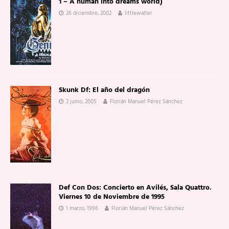
1 – A human into dreams world)
26 diciembre, 2002
littlewalter
Skunk Df: El año del dragón
2 junio, 2005
Florián Manuel Pérez Sánchez
Def Con Dos: Concierto en Avilés, Sala Quattro.
Viernes 10 de Noviembre de 1995
1 marzo, 1996
Florián Manuel Pérez Sánchez