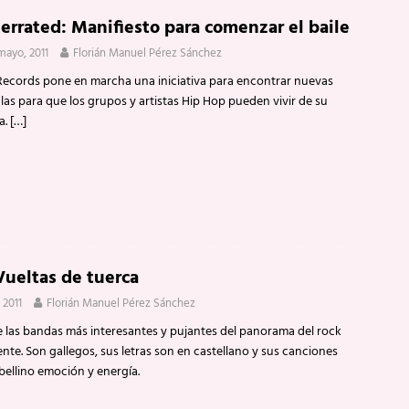
errated: Manifiesto para comenzar el baile
mayo, 2011
Florián Manuel Pérez Sánchez
Records pone en marcha una iniciativa para encontrar nuevas
as para que los grupos y artistas Hip Hop pueden vivir de su
a.
[…]
Vueltas de tuerca
 2011
Florián Manuel Pérez Sánchez
 las bandas más interesantes y pujantes del panorama del rock
nte. Son gallegos, sus letras son en castellano y sus canciones
bellino emoción y energía.