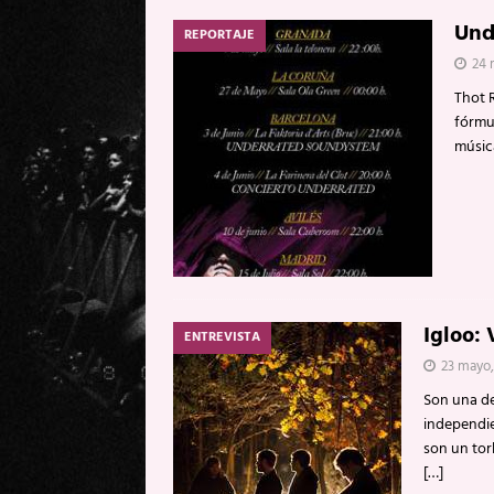
Und
REPORTAJE
24 
Thot 
fórmul
músic
Igloo: 
ENTREVISTA
23 mayo,
Son una de
independie
son un tor
[…]