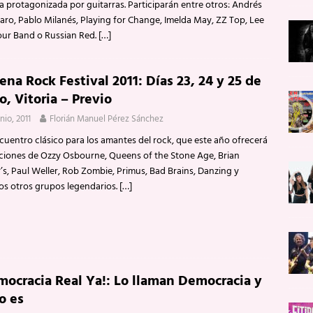
a protagonizada por guitarras. Participarán entre otros: Andrés
aro, Pablo Milanés, Playing for Change, Imelda May, ZZ Top, Lee
our Band o Russian Red.
[…]
na Rock Festival 2011: Días 23, 24 y 25 de
o, Vitoria – Previo
nio, 2011
Florián Manuel Pérez Sánchez
cuentro clásico para los amantes del rock, que este año ofrecerá
ciones de Ozzy Osbourne, Queens of the Stone Age, Brian
’s, Paul Weller, Rob Zombie, Primus, Bad Brains, Danzing y
s otros grupos legendarios.
[…]
mocracia Real Ya!: Lo llaman Democracia y
o es