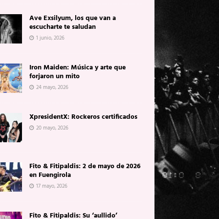
Ave Exsilyum, los que van a
escucharte te saludan
1 junio, 2026
Iron Maiden: Música y arte que
forjaron un mito
24 mayo, 2026
XpresidentX: Rockeros certificados
20 mayo, 2026
Fito & Fitipaldis: 2 de mayo de 2026
en Fuengirola
17 mayo, 2026
Fito & Fitipaldis: Su ‘aullido’