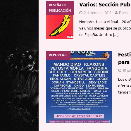
Varios: Sección Pub
RESEÑA DE
[ 20 mayo, 2026 ]
XpresidentX: 
PUBLICACIÓN
2 diciembre, 2012
Florián
[ 17 mayo, 2026 ]
Fito & Fitipal
Nombre: Hasta el final – 20
[ 17 mayo, 2026 ]
Fito & Fitipal
ya unos meses que se publicó
en España. Un libro
[…]
[ 5 agosto, 2026 ]
Florent Gorge
Fest
REPORTAJE
para
10 jul
Los dis
oferta 
tenden