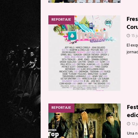
Fres
REPORTAJE
Cor
15 j
El exq
jorna
Fest
REPORTAJE
edic
12 j
Una n