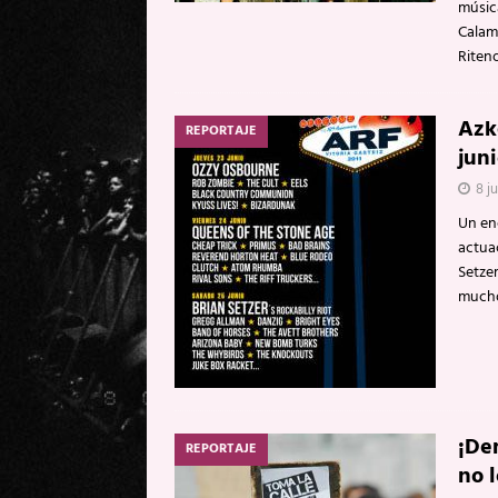
músic
Calam
Riten
Azke
REPORTAJE
juni
8 ju
Un en
actua
Setzer
mucho
¡De
REPORTAJE
no l