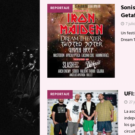
Sonis
REPORTAJE
Getaf
7 juli
Un fest
Dream T
UFI:
REPORTAJE
27 j
La aso
indep
los ga
circu