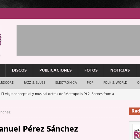
DISCOS
PUBLICACIONES
FOTOS
NOTICIAS
ARDCORE
JAZZ & BLUES
ELECTRÓNICA
POP
FOLK & WORLD
O
 El viaje conceptual y musical detrás de “Metropolis Pt.2: Scenes from a
Rad
ánchez
: El rock urbano sigue en buenas manos
ENTREVISTAS
anuel Pérez Sánchez
os que van a escucharte te saludan
ENTREVISTAS
Música y arte que forjaron un mito
REPORTAJES