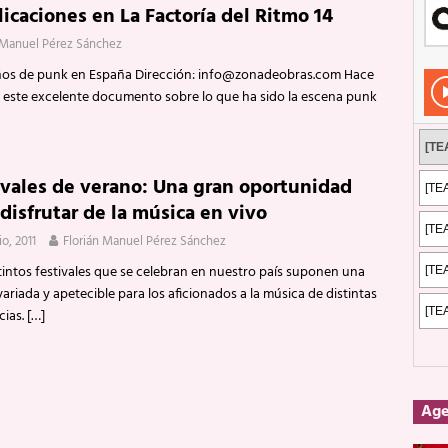
licaciones en La Factoría del Ritmo 14
Rockeros certificados
ENTREVISTAS
 Manuel Pérez Sánchez
dis: 2 de mayo de 2026 en Fuengirola
FOTOS
 años de punk en España Dirección: info@zonadeobras.com Hace
dis: Su ‘aullido’ retumbó ferozmente en Fuengirola.
REPORTAJES
 este excelente documento sobre lo que ha sido la escena punk
s: La historia de Nintendo Vol. 2
PUBLICACIONES
ivales de verano: Una gran oportunidad
 disfrutar de la música en vivo
io, 2011
Florián Manuel Pérez Sánchez
tintos festivales que se celebran en nuestro país suponen una
variada y apetecible para los aficionados a la música de distintas
cias.
[…]
Ag