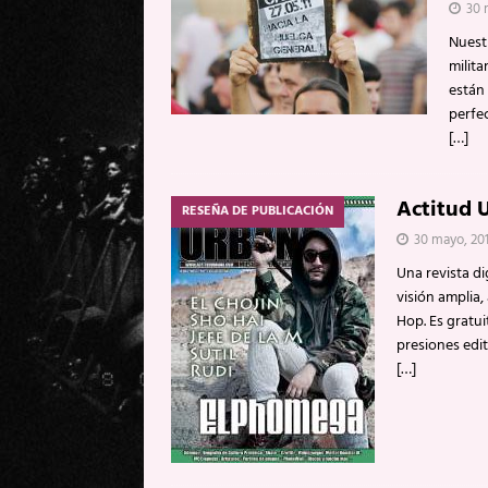
30 
Nuest
milit
están 
perfec
[…]
Actitud 
RESEÑA DE PUBLICACIÓN
30 mayo, 201
Una revista di
visión amplia
Hop. Es gratui
presiones edit
[…]