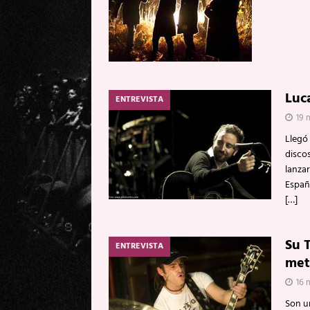
Luc
ENTREVISTA
19 
Llegó
disco
lanzar
Españ
[…]
Su 
ENTREVISTA
met
16 
Son un